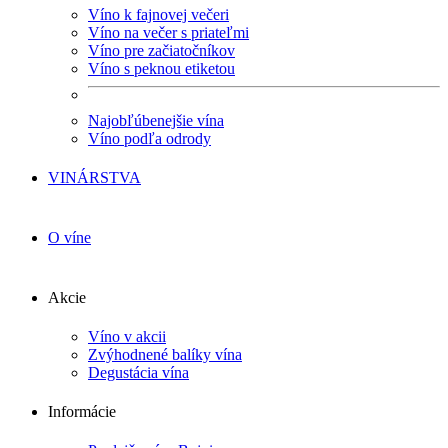
Víno k fajnovej večeri
Víno na večer s priateľmi
Víno pre začiatočníkov
Víno s peknou etiketou
Najobľúbenejšie vína
Víno podľa odrody
VINÁRSTVA
O víne
Akcie
Víno v akcii
Zvýhodnené balíky vína
Degustácia vína
Informácie