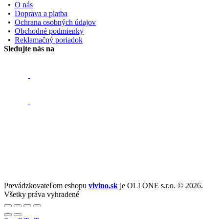
•
O nás
•
Doprava a platba
•
Ochrana osobných údajov
•
Obchodné podmienky
•
Reklamačný poriadok
Sledujte nás na
Prevádzkovateľom eshopu
vivino.sk
je OLI ONE s.r.o. © 2026.
Všetky práva vyhradené