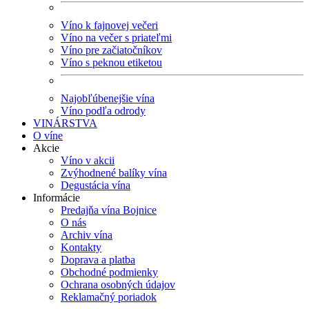
Víno k fajnovej večeri
Víno na večer s priateľmi
Víno pre začiatočníkov
Víno s peknou etiketou
Najobľúbenejšie vína
Víno podľa odrody
VINÁRSTVA
O víne
Akcie
Víno v akcii
Zvýhodnené balíky vína
Degustácia vína
Informácie
Predajňa vína Bojnice
O nás
Archiv vína
Kontakty
Doprava a platba
Obchodné podmienky
Ochrana osobných údajov
Reklamačný poriadok