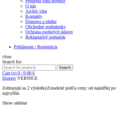
Predajňa vína Bojnice
O nás
Archiv vína
Kontakty
Doprava a platba
Obchodné podmienky
Ochrana osobných údajov
Reklamačný poriadok
Prihlásenie / Registrácia
close
Search for:
Search
Cart (
o
)
0
/
0,00
€
Domov
VERNICE
Zobrazujú sa 2 výsledky
Zoradené podľa ceny: od najnižšej po
najvyššiu
Show sidebar