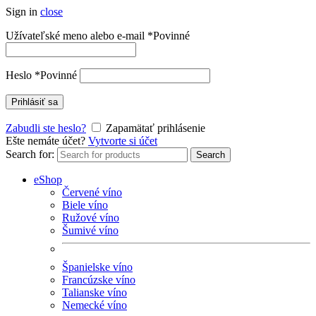
Sign in
close
Užívateľské meno alebo e-mail
*
Povinné
Heslo
*
Povinné
Prihlásiť sa
Zabudli ste heslo?
Zapamätať prihlásenie
Ešte nemáte účet?
Vytvorte si účet
Search for:
Search
eShop
Červené víno
Biele víno
Ružové víno
Šumivé víno
Španielske víno
Francúzske víno
Talianske víno
Nemecké víno