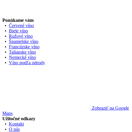
Ponúkame vám
•
Červené víno
•
Biele víno
•
Ružové víno
•
Španielske víno
•
Francúzske víno
•
Talianske víno
•
Nemecké víno
•
Víno podľa odrody
Zobraziť na Google
Maps
Užitočné odkazy
•
Kontakt
•
O nás