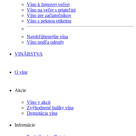
Víno k fajnovej večeri
Víno na večer s priateľmi
Víno pre začiatočníkov
Víno s peknou etiketou
Najobľúbenejšie vína
Víno podľa odrody
VINÁRSTVA
O víne
Akcie
Víno v akcii
Zvýhodnené balíky vína
Degustácia vína
Informácie