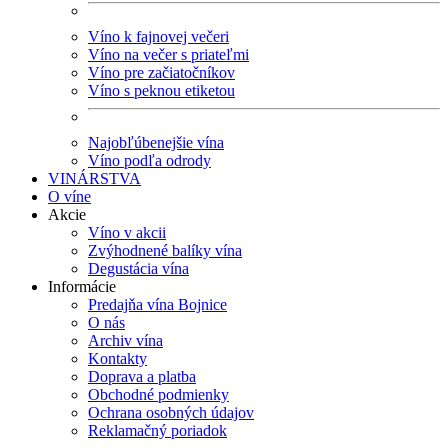
Víno k fajnovej večeri
Víno na večer s priateľmi
Víno pre začiatočníkov
Víno s peknou etiketou
Najobľúbenejšie vína
Víno podľa odrody
VINÁRSTVA
O víne
Akcie
Víno v akcii
Zvýhodnené balíky vína
Degustácia vína
Informácie
Predajňa vína Bojnice
O nás
Archiv vína
Kontakty
Doprava a platba
Obchodné podmienky
Ochrana osobných údajov
Reklamačný poriadok