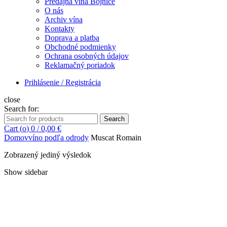
Predajňa vína Bojnice
O nás
Archiv vína
Kontakty
Doprava a platba
Obchodné podmienky
Ochrana osobných údajov
Reklamačný poriadok
Prihlásenie / Registrácia
close
Search for:
Search
Cart (
o
)
0
/
0,00
€
Domov
víno podľa odrody
Muscat Romain
Zobrazený jediný výsledok
Show sidebar