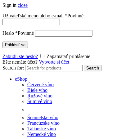
Sign in
close
Užívateľské meno alebo e-mail
*
Povinné
Heslo
*
Povinné
Prihlásiť sa
Zabudli ste heslo?
Zapamätať prihlásenie
Ešte nemáte účet?
Vytvorte si účet
Search for:
Search
eShop
Červené víno
Biele víno
Ružové víno
Šumivé víno
Španielske víno
Francúzske víno
Talianske víno
Nemecké víno