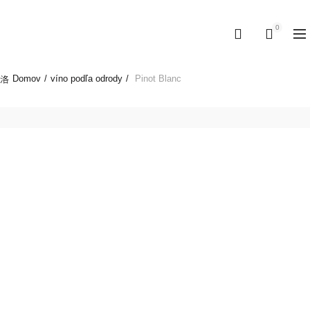
Pri objednávke nad 120€ doprava zdarma!
0
Domov
víno podľa odrody
Pinot Blanc