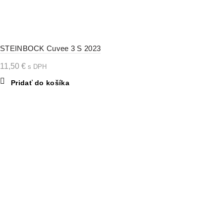
STEINBOCK Cuvee 3 S 2023
11,50
€
s DPH
Pridať do košíka
Kamenná predajňa vína Bojnice
Ul. 1 Mája č. 3, 972 01 Bojnice