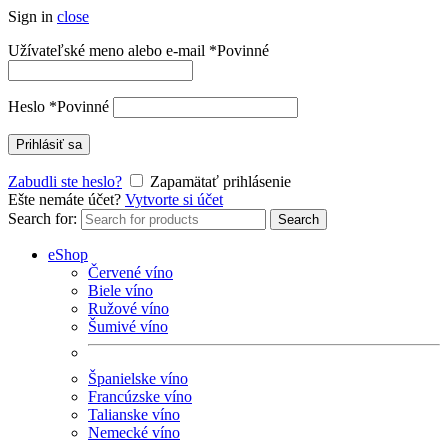
Sign in
close
Užívateľské meno alebo e-mail
*
Povinné
Heslo
*
Povinné
Prihlásiť sa
Zabudli ste heslo?
Zapamätať prihlásenie
Ešte nemáte účet?
Vytvorte si účet
Search for:
Search
eShop
Červené víno
Biele víno
Ružové víno
Šumivé víno
Španielske víno
Francúzske víno
Talianske víno
Nemecké víno