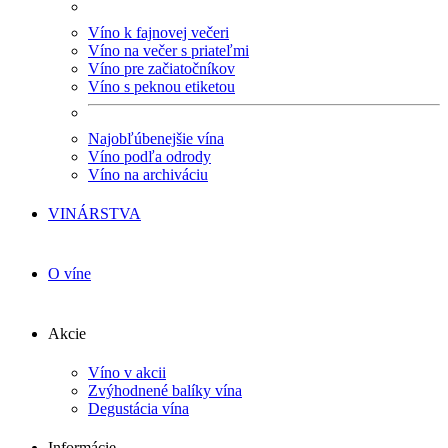
Víno k fajnovej večeri
Víno na večer s priateľmi
Víno pre začiatočníkov
Víno s peknou etiketou
Najobľúbenejšie vína
Víno podľa odrody
Víno na archiváciu
VINÁRSTVA
O víne
Akcie
Víno v akcii
Zvýhodnené balíky vína
Degustácia vína
Informácie