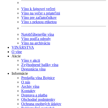
Víno k fajnovej večeri
Víno na večer s priateľmi
Víno pre začiatočníkov
Víno s peknou etiketou
Najobľúbenejšie vína
Víno podľa odrody
Víno na archiváciu
VINÁRSTVA
O víne
Akcie
Víno v akcii
Zvýhodnené balíky vína
Degustácia vína
Informácie
Predajňa vína Bojnice
O nás
Archiv vína
Kontakty
Doprava a platba
Obchodné podmienky
Ochrana osobných údajov