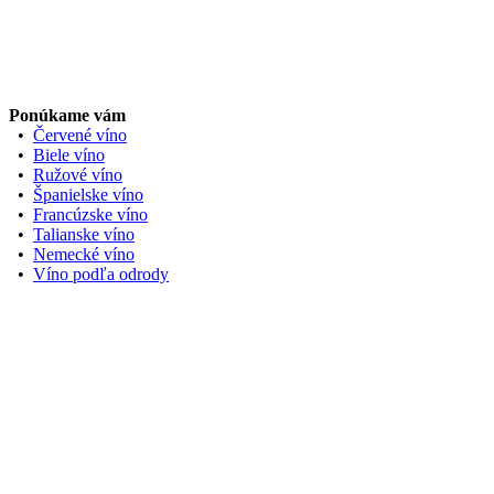
Ponúkame vám
•
Červené víno
•
Biele víno
•
Ružové víno
•
Španielske víno
•
Francúzske víno
•
Talianske víno
•
Nemecké víno
•
Víno podľa odrody