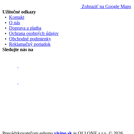
Zobraziť na Google Maps
Užitočné odkazy
•
Kontakt
•
O nás
•
Doprava a platba
•
Ochrana osobných údajov
•
Obchodné podmienky
•
Reklamačný poriadok
Sledujte nás na
Prevádzkovateľom eshopu
vivino.sk
je OLI ONE s.r.o. © 2026.