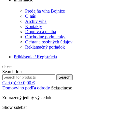
Predajňa vína Bojnice
O nás
Archiv vína
Kontakty
Doprava a platba
Obchodné podmienky
Ochrana osobných údajov
Reklamačný poriadok
Prihlásenie / Registrácia
close
Search for:
Search
Cart (
o
)
0
/
0,00
€
Domov
víno podľa odrody
Sciascinoso
Zobrazený jediný výsledok
Show sidebar