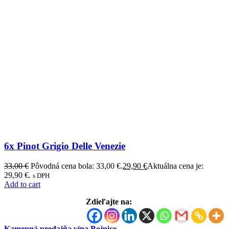
6x Pinot Grigio Delle Venezie
33,00
€
Pôvodná cena bola: 33,00 €.
29,90
€
Aktuálna cena je:
29,90 €.
s DPH
Add to cart
Zdieľajte na:
Kamenná predajňa vína Bojnice