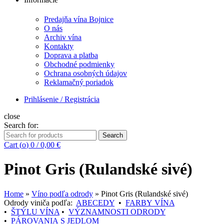
Predajňa vína Bojnice
O nás
Archiv vína
Kontakty
Doprava a platba
Obchodné podmienky
Ochrana osobných údajov
Reklamačný poriadok
Prihlásenie / Registrácia
close
Search for:
Search
Cart (
o
)
0
/
0,00
€
Pinot Gris (Rulandské sivé)
Home
»
Víno podľa odrody
»
Pinot Gris (Rulandské sivé)
Odrody viniča podľa:
ABECEDY
•
FARBY VÍNA
•
ŠTÝLU VÍNA
•
VÝZNAMNOSTI ODRODY
•
PÁROVANIA S JEDLOM