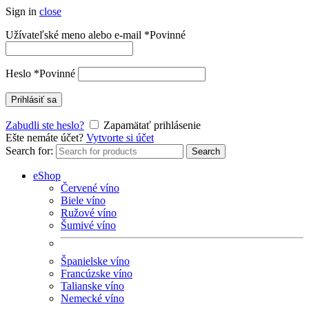
Sign in
close
Užívateľské meno alebo e-mail
*
Povinné
Heslo
*
Povinné
Prihlásiť sa
Zabudli ste heslo?
Zapamätať prihlásenie
Ešte nemáte účet?
Vytvorte si účet
Search for:
Search
eShop
Červené víno
Biele víno
Ružové víno
Šumivé víno
Španielske víno
Francúzske víno
Talianske víno
Nemecké víno