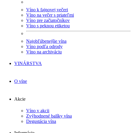
Víno k fajnovej večeri
Víno na večer s priateľmi
Víno pre začiatočníkov
Víno s peknou etiketou
Najobľúbenejšie vína
Víno podľa odrody
Víno na archiváciu
VINÁRSTVA
O víne
Akcie
Víno v akcii
Zvýhodnené balíky vína
Degustácia vína
Informácie