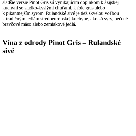
sladšie verzie Pinot Gris sú vynikajúcim doplnkom k ázijskej
kuchyni so sladko-kyslými chuťami, k foie gras alebo
k pikantnejším syrom. Rulandské sivé je tiež skvelou voľbou
k tradičným jedlám stredoeurópskej kuchyne, ako sú syry, pečené
bravčové mäso alebo zemiakové jedlá.
Vína z odrody Pinot Gris – Rulandské
sivé