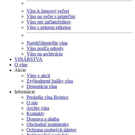
Víno k fajnovej večeri
Víno na večer s priateľmi
Víno pre začiatočníkov
Víno s peknou etiketou
Najobľúbenejšie vína
Víno podľa odrody
Víno na archiváciu
VINÁRSTVA
O víne
Akcie
Víno v akcii
Zvýhodnené balíky vína
Degustácia vína
Informácie
Predajňa vína Bojnice
O nás
Archiv vína
Kontakty
Doprava a platba
Obchodné podmienky
Ochrana osobných údajov