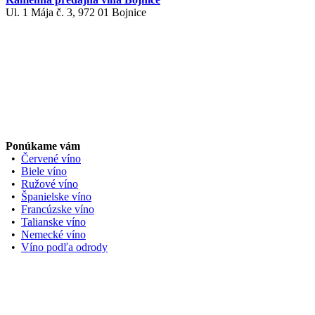
Ul. 1 Mája č. 3, 972 01 Bojnice
Ponúkame vám
•
Červené víno
•
Biele víno
•
Ružové víno
•
Španielske víno
•
Francúzske víno
•
Talianske víno
•
Nemecké víno
•
Víno podľa odrody