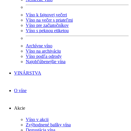
Víno k fajnovej večeri
Víno na večer s priateľmi
Víno pre začiatočníkov
Víno s peknou etiketou
Archívne víno
Víno na archiváciu
Víno podľa odrody
Najobľúbenejšie vína
VINÁRSTVA
O víne
Akcie
Víno v akcii
Zvýhodnené balíky vína
Degustácia vína