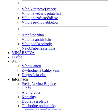
Víno k fajnovej večeri
Víno na večer s priateľmi
Víno pre začiatočníkov
Víno s peknou etiketou
Archívne víno
Víno na archiváciu
Víno podľa odrody
Najobľúbenejšie vína
VINÁRSTVA
O víne
Akcie
Víno v akcii
Zvýhodnené balíky vína
Degustácia vína
Informácie
Predajňa vína Bojnice
O nás
Archiv vína
Kontakty
Doprava a platba
Obchodné podmienky