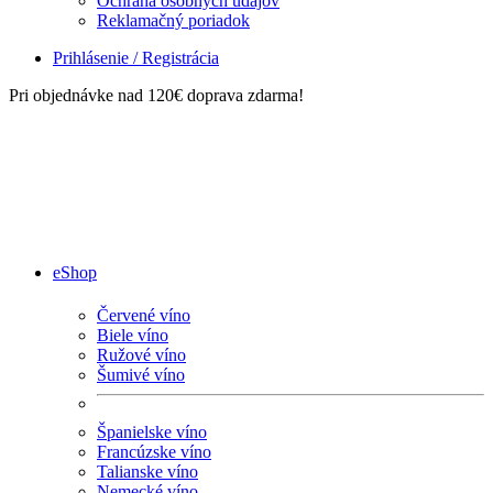
Ochrana osobných údajov
Reklamačný poriadok
Prihlásenie / Registrácia
Pri objednávke nad 120€ doprava zdarma!
eShop
Červené víno
Biele víno
Ružové víno
Šumivé víno
Španielske víno
Francúzske víno
Talianske víno
Nemecké víno