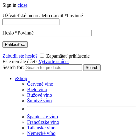
Sign in
close
Užívateľské meno alebo e-mail
*
Povinné
Heslo
*
Povinné
Prihlásiť sa
Zabudli ste heslo?
Zapamätať prihlásenie
Ešte nemáte účet?
Vytvorte si účet
Search for:
Search
eShop
Červené víno
Biele víno
Ružové víno
Šumivé víno
Španielske víno
Francúzske víno
Talianske víno
Nemecké víno