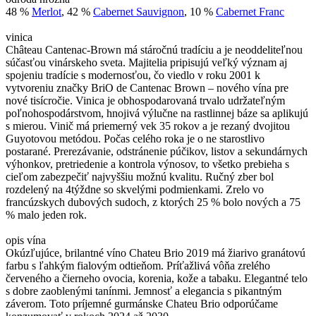
48 %
Merlot
, 42 %
Cabernet Sauvignon
, 10 %
Cabernet Franc
vinica
Château Cantenac-Brown má stáročnú tradíciu a je neoddeliteľnou
súčasťou vinárskeho sveta. Majitelia pripisujú veľký význam aj
spojeniu tradície s modernosťou, čo viedlo v roku 2001 k
vytvoreniu značky BriO de Cantenac Brown – nového vína pre
nové tisícročie. Vinica je obhospodarovaná trvalo udržateľným
poľnohospodárstvom, hnojivá výlučne na rastlinnej báze sa aplikujú
s mierou. Vinič má priemerný vek 35 rokov a je rezaný dvojitou
Guyotovou metódou. Počas celého roka je o ne starostlivo
postarané. Prerezávanie, odstránenie púčikov, listov a sekundárnych
výhonkov, pretriedenie a kontrola výnosov, to všetko prebieha s
cieľom zabezpečiť najvyššiu možnú kvalitu. Ručný zber bol
rozdelený na 4týždne so skvelými podmienkami. Zrelo vo
francúzskych dubových sudoch, z ktorých 25 % bolo nových a 75
% malo jeden rok.
opis vína
Okúzľujúce, brilantné víno Chateu Brio 2019 má žiarivo granátovú
farbu s ľahkým fialovým odtieňom. Príťažlivá vôňa zrelého
červeného a čierneho ovocia, korenia, kože a tabaku. Elegantné telo
s dobre zaoblenými tanínmi. Jemnosť a elegancia s pikantným
záverom. Toto príjemné gurmánske Chateu Brio odporúčame