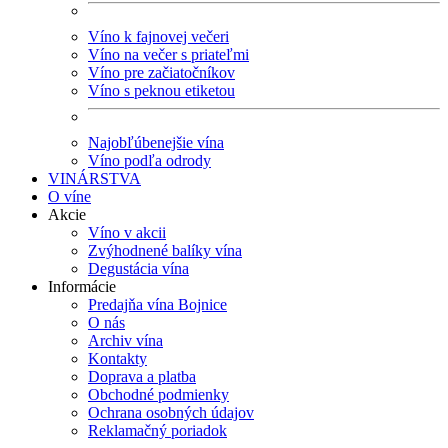
Víno k fajnovej večeri
Víno na večer s priateľmi
Víno pre začiatočníkov
Víno s peknou etiketou
Najobľúbenejšie vína
Víno podľa odrody
VINÁRSTVA
O víne
Akcie
Víno v akcii
Zvýhodnené balíky vína
Degustácia vína
Informácie
Predajňa vína Bojnice
O nás
Archiv vína
Kontakty
Doprava a platba
Obchodné podmienky
Ochrana osobných údajov
Reklamačný poriadok