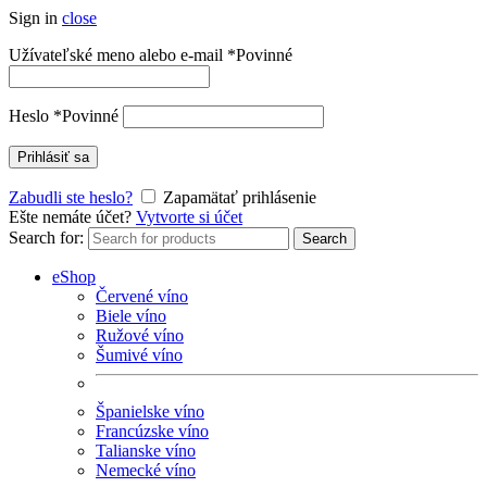
Sign in
close
Užívateľské meno alebo e-mail
*
Povinné
Heslo
*
Povinné
Prihlásiť sa
Zabudli ste heslo?
Zapamätať prihlásenie
Ešte nemáte účet?
Vytvorte si účet
Search for:
Search
eShop
Červené víno
Biele víno
Ružové víno
Šumivé víno
Španielske víno
Francúzske víno
Talianske víno
Nemecké víno