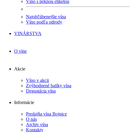
Víno s peknou etiketou
Najobľúbenejšie vína
Víno podľa odrody
VINÁRSTVA
O víne
Akcie
Víno v akcii
Zvýhodnené balíky vína
Degustácia vína
Informácie
Predajňa vína Bojnice
O nás
Archiv vína
Kontakty