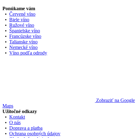
Ponúkame vám
•
Červené víno
•
Biele víno
•
Ružové víno
•
Španielske víno
•
Francúzske víno
•
Talianske víno
•
Nemecké víno
•
Víno podľa odrody
Zobraziť na Google
Maps
Užitočné odkazy
•
Kontakt
•
O nás
•
Doprava a platba
•
Ochrana osobných údajov