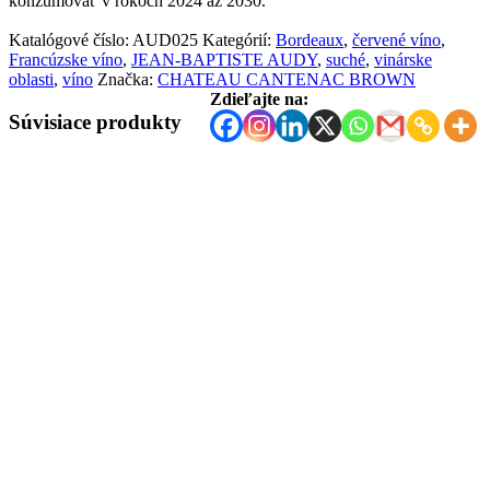
konzumovať v rokoch 2024 až 2030.
Katalógové číslo:
AUD025
Kategórií:
Bordeaux
,
červené víno
,
Francúzske víno
,
JEAN-BAPTISTE AUDY
,
suché
,
vinárske
oblasti
,
víno
Značka:
CHATEAU CANTENAC BROWN
Zdieľajte na:
Súvisiace produkty