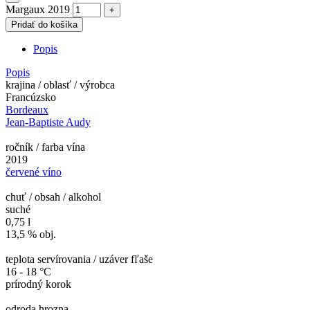
Margaux 2019
Pridať do košíka
Popis
Popis
krajina / oblasť / výrobca
Francúzsko
Bordeaux
Jean-Baptiste Audy
ročník / farba vína
2019
červené víno
chuť / obsah / alkohol
suché
0,75 l
13,5 % obj.
teplota servírovania / uzáver fľaše
16 - 18 °C
prírodný korok
odroda hrozna