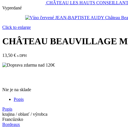
CHÂTEAU LES HAUTS CONSEILLANTS L
Vypredané
Click to enlarge
CHÂTEAU BEAUVILLAGE Médo
13,50
€
s DPH
Nie je na sklade
Popis
Popis
krajina / oblasť / výrobca
Francúzsko
Bordeaux