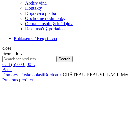
Archiv vína
Kontakty
Doprava a platba
Obchodné podmienky
Ochrana osobných údajov
Reklamačný poriadok
Prihlásenie / Registrácia
close
Search for:
Search
Cart (
o
)
0
/
0,00
€
Back
Domov
vinárske oblasti
Bordeaux
CHÂTEAU BEAUVILLAGE Médoc 
Previous product