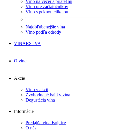
Víno na večer s priateľmi
Víno pre začiatočníkov
Víno s peknou etiketou
Najobľúbenejšie vína
Víno podľa odrody
VINÁRSTVA
O víne
Akcie
Víno v akcii
Zvýhodnené balíky vína
Degustácia vína
Informácie
Predajňa vína Bojnice
O nás