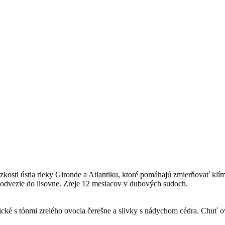
kosti ústia rieky Gironde a Atlantiku, ktoré pomáhajú zmierňovať klím
e odvezie do lisovne. Zreje 12 mesiacov v dubových sudoch.
ické s tónmi zrelého ovocia čerešne a slivky s nádychom cédra. Chuť 