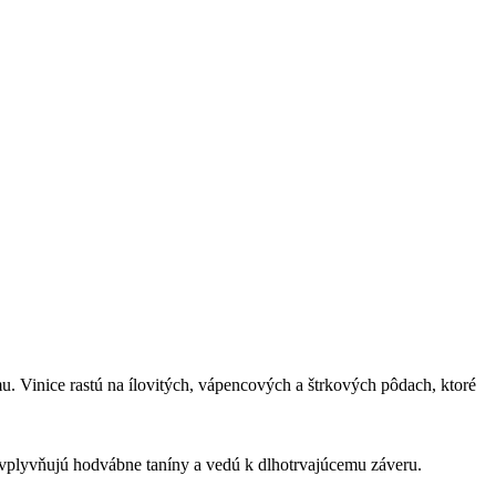
u. Vinice rastú na ílovitých, vápencových a štrkových pôdach, ktoré
ovplyvňujú hodvábne taníny a vedú k dlhotrvajúcemu záveru.