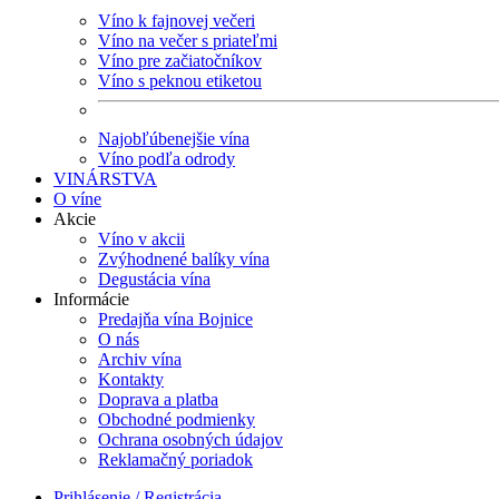
Víno k fajnovej večeri
Víno na večer s priateľmi
Víno pre začiatočníkov
Víno s peknou etiketou
Najobľúbenejšie vína
Víno podľa odrody
VINÁRSTVA
O víne
Akcie
Víno v akcii
Zvýhodnené balíky vína
Degustácia vína
Informácie
Predajňa vína Bojnice
O nás
Archiv vína
Kontakty
Doprava a platba
Obchodné podmienky
Ochrana osobných údajov
Reklamačný poriadok
Prihlásenie / Registrácia