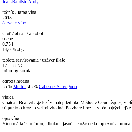
Jean-Baptiste Audy
ročník / farba vína
2018
červené víno
chuť / obsah / alkohol
suché
0,75 l
14,0 % obj.
teplota servírovania / uzáver fľaše
17 - 18 °C
prírodný korok
odroda hrozna
55 %
Merlot
, 45 %
Cabernet Sauvignon
vinica
Château Beauvillage leží v malej dedinke Médoc v Couquèques, v blíz
sú pre toto hrozno veľmi vhodné. Po zbere hrozna sa čo najrýchlejši
opis vína
Víno má krásnu farbu, hlbokú a jasnú. Je úžasne komplexné a aromat