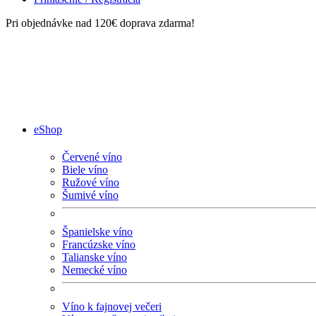
Pri objednávke nad 120€ doprava zdarma!
eShop
Červené víno
Biele víno
Ružové víno
Šumivé víno
Španielske víno
Francúzske víno
Talianske víno
Nemecké víno
Víno k fajnovej večeri