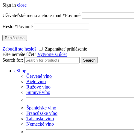
Sign in
close
Užívateľské meno alebo e-mail
*
Povinné
Heslo
*
Povinné
Prihlásiť sa
Zabudli ste heslo?
Zapamätať prihlásenie
Ešte nemáte účet?
Vytvorte si účet
Search for:
Search
eShop
Červené víno
Biele víno
Ružové víno
Šumivé víno
Španielske víno
Francúzske víno
Talianske víno
Nemecké víno