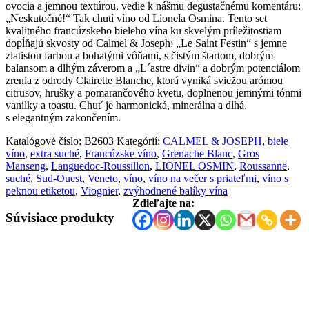
ovocia a jemnou textúrou, vedie k nášmu degustačnému komentáru:
„Neskutočné!“ Tak chutí víno od Lionela Osmina. Tento set
kvalitného francúzskeho bieleho vína ku skvelým príležitostiam
dopĺňajú skvosty od Calmel & Joseph: „Le Saint Festin“ s jemne
zlatistou farbou a bohatými vôňami, s čistým štartom, dobrým
balansom a dlhým záverom a „L´astre divin“ a dobrým potenciálom
zrenia z odrody Clairette Blanche, ktorá vyniká sviežou arómou
citrusov, hrušky a pomarančového kvetu, doplnenou jemnými tónmi
vanilky a toastu. Chuť je harmonická, minerálna a dlhá,
s elegantným zakončením.
Katalógové číslo:
B2603
Kategórií:
CALMEL & JOSEPH
,
biele
víno
,
extra suché
,
Francúzske víno
,
Grenache Blanc
,
Gros
Manseng
,
Languedoc-Roussillon
,
LIONEL OSMIN
,
Roussanne
,
suché
,
Sud-Ouest
,
Veneto
,
víno
,
víno na večer s priateľmi
,
víno s
peknou etiketou
,
Viognier
,
zvýhodnené balíky vína
Zdieľajte na:
Súvisiace produkty