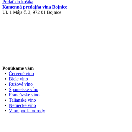
Pridať do košíka
Kamenná predajňa vína Bojnice
Ul. 1 Mája č. 3, 972 01 Bojnice
Ponúkame vám
•
Červené víno
•
Biele víno
•
Ružové víno
•
Španielske víno
•
Francúzske víno
•
Talianske víno
•
Nemecké víno
•
Víno podľa odrody