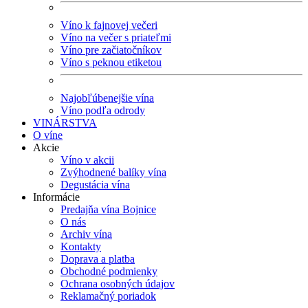
Víno k fajnovej večeri
Víno na večer s priateľmi
Víno pre začiatočníkov
Víno s peknou etiketou
Najobľúbenejšie vína
Víno podľa odrody
VINÁRSTVA
O víne
Akcie
Víno v akcii
Zvýhodnené balíky vína
Degustácia vína
Informácie
Predajňa vína Bojnice
O nás
Archiv vína
Kontakty
Doprava a platba
Obchodné podmienky
Ochrana osobných údajov
Reklamačný poriadok