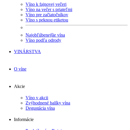
Víno k fajnovej večeri
Víno na večer s priateľmi
Víno pre začiatočníkov
Víno s peknou etiketou
Najobľúbenejšie vína
Víno podľa odrody
VINÁRSTVA
O víne
Akcie
Víno v akcii
Zvýhodnené balíky vína
Degustácia vína
Informácie