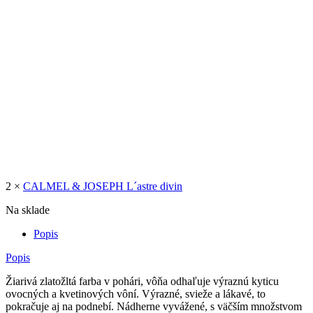
2 ×
CALMEL & JOSEPH L´astre divin
Na sklade
Popis
Popis
Žiarivá zlatožltá farba v pohári, vôňa odhaľuje výraznú kyticu
ovocných a kvetinových vôní. Výrazné, svieže a lákavé, to
pokračuje aj na podnebí. Nádherne vyvážené, s väčším množstvom