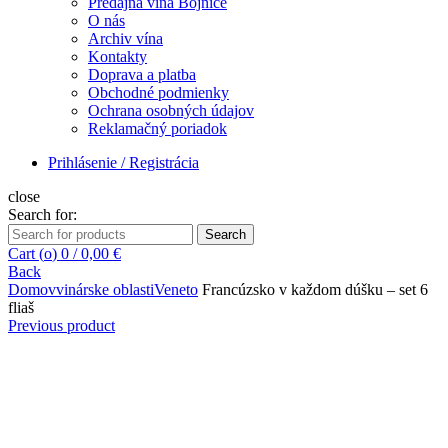
Predajňa vína Bojnice
O nás
Archiv vína
Kontakty
Doprava a platba
Obchodné podmienky
Ochrana osobných údajov
Reklamačný poriadok
Prihlásenie / Registrácia
close
Search for:
Search
Cart (
o
)
0
/
0,00
€
Back
Domov
vinárske oblasti
Veneto
Francúzsko v každom dúšku – set 6
fliaš
Previous product