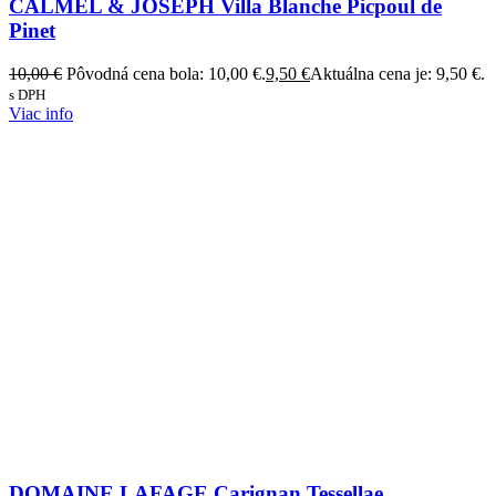
CALMEL & JOSEPH Villa Blanche Picpoul de
Pinet
10,00
€
Pôvodná cena bola: 10,00 €.
9,50
€
Aktuálna cena je: 9,50 €.
s DPH
Viac info
DOMAINE LAFAGE Carignan Tessellae