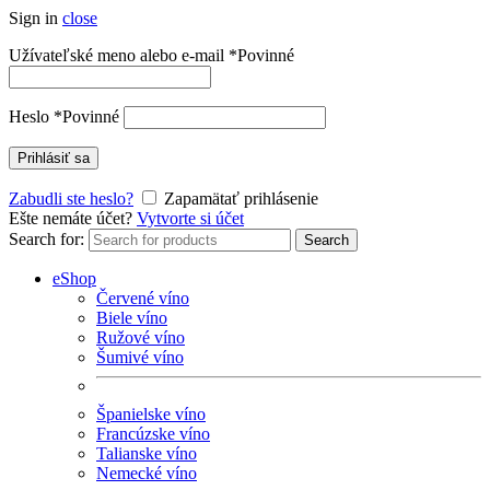
Sign in
close
Užívateľské meno alebo e-mail
*
Povinné
Heslo
*
Povinné
Prihlásiť sa
Zabudli ste heslo?
Zapamätať prihlásenie
Ešte nemáte účet?
Vytvorte si účet
Search for:
Search
eShop
Červené víno
Biele víno
Ružové víno
Šumivé víno
Španielske víno
Francúzske víno
Talianske víno
Nemecké víno