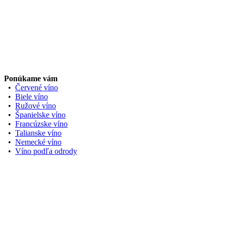
Ponúkame vám
•
Červené víno
•
Biele víno
•
Ružové víno
•
Španielske víno
•
Francúzske víno
•
Talianske víno
•
Nemecké víno
•
Víno podľa odrody