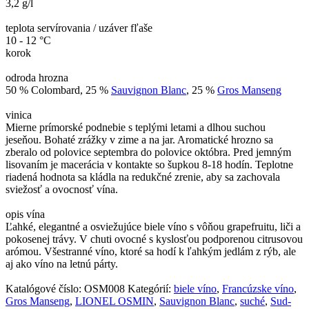
3,2 g/l
teplota servírovania / uzáver fľaše
10 - 12 °C
korok
odroda hrozna
50 % Colombard, 25 %
Sauvignon Blanc
, 25 %
Gros Manseng
vinica
Mierne prímorské podnebie s teplými letami a dlhou suchou
jeseňou. Bohaté zrážky v zime a na jar. Aromatické hrozno sa
zberalo od polovice septembra do polovice októbra. Pred jemným
lisovaním je macerácia v kontakte so šupkou 8-18 hodín. Teplotne
riadená hodnota sa kládla na redukčné zrenie, aby sa zachovala
sviežosť a ovocnosť vína.
opis vína
Ľahké, elegantné a osviežujúce biele víno s vôňou grapefruitu, liči a
pokosenej trávy. V chuti ovocné s kyslosťou podporenou citrusovou
arómou. Všestranné víno, ktoré sa hodí k ľahkým jedlám z rýb, ale
aj ako víno na letnú párty.
Katalógové číslo:
OSM008
Kategórií:
biele víno
,
Francúzske víno
,
Gros Manseng
,
LIONEL OSMIN
,
Sauvignon Blanc
,
suché
,
Sud-