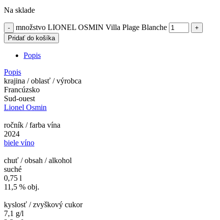
Na sklade
množstvo LIONEL OSMIN Villa Plage Blanche
Pridať do košíka
Popis
Popis
krajina / oblasť / výrobca
Francúzsko
Sud-ouest
Lionel Osmin
ročník / farba vína
2024
biele víno
chuť / obsah / alkohol
suché
0,75 l
11,5 % obj.
kyslosť / zvyškový cukor
7,1 g/l