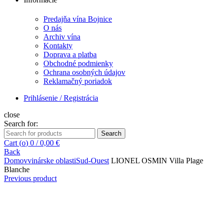
Predajňa vína Bojnice
O nás
Archiv vína
Kontakty
Doprava a platba
Obchodné podmienky
Ochrana osobných údajov
Reklamačný poriadok
Prihlásenie / Registrácia
close
Search for:
Search
Cart (
o
)
0
/
0,00
€
Back
Domov
vinárske oblasti
Sud-Ouest
LIONEL OSMIN Villa Plage
Blanche
Previous product