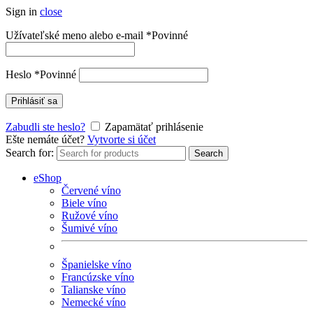
Sign in
close
Užívateľské meno alebo e-mail
*
Povinné
Heslo
*
Povinné
Prihlásiť sa
Zabudli ste heslo?
Zapamätať prihlásenie
Ešte nemáte účet?
Vytvorte si účet
Search for:
Search
eShop
Červené víno
Biele víno
Ružové víno
Šumivé víno
Španielske víno
Francúzske víno
Talianske víno
Nemecké víno