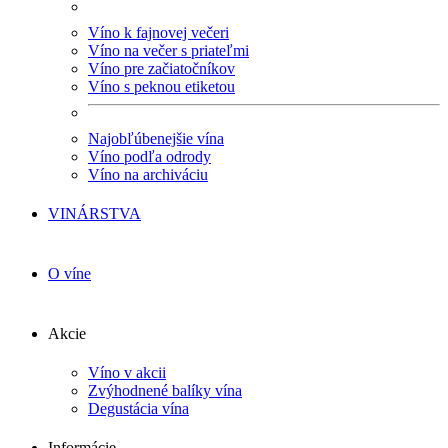
Víno k fajnovej večeri
Víno na večer s priateľmi
Víno pre začiatočníkov
Víno s peknou etiketou
Najobľúbenejšie vína
Víno podľa odrody
Víno na archiváciu
VINÁRSTVA
O víne
Akcie
Víno v akcii
Zvýhodnené balíky vína
Degustácia vína
Informácie