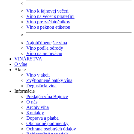
Víno k fajnovej večeri
Víno na večer s priateľmi
Víno pre začiatočníkov
Víno s peknou etiketou
Najobľúbenejšie vína
Víno podľa odrody
Víno na archiváciu
VINÁRSTVA
O víne
Akcie
Víno v akcii
Zvýhodnené balíky vína
Degustácia vína
Informácie
Predajňa vína Bojnice
O nás
Archiv vína
Kontakty
Doprava a platba
Obchodné podmienky
Ochrana osobných údajov