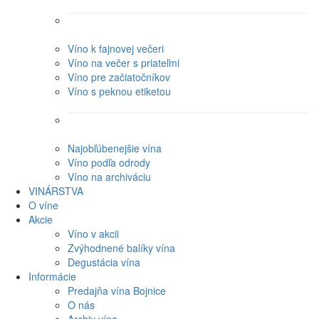
Víno k fajnovej večeri
Víno na večer s priateľmi
Víno pre začiatočníkov
Víno s peknou etiketou
Najobľúbenejšie vína
Víno podľa odrody
Víno na archiváciu
VINÁRSTVA
O víne
Akcie
Víno v akcii
Zvýhodnené balíky vína
Degustácia vína
Informácie
Predajňa vína Bojnice
O nás