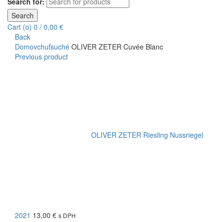
Search for:
Search
Cart (
o
)
0
/
0,00
€
Back
Domov
chuť
suché
OLIVER ZETER Cuvée Blanc
Previous product
OLIVER ZETER Riesling Nussriegel
2021
13,00
€
s DPH