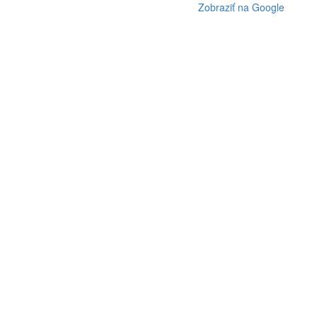
Zobraziť na Google
Maps
Užitočné odkazy
•
Kontakt
•
O nás
•
Doprava a platba
•
Ochrana osobných údajov
•
Obchodné podmienky
•
Reklamačný poriadok
Sledujte nás na