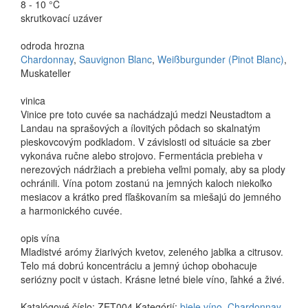
8 - 10 °C
skrutkovací uzáver
odroda hrozna
Chardonnay
,
Sauvignon Blanc
,
Weißburgunder (Pinot Blanc)
,
Muskateller
vinica
Vinice pre toto cuvée sa nachádzajú medzi Neustadtom a
Landau na sprašových a ílovitých pôdach so skalnatým
pieskovcovým podkladom. V závislosti od situácie sa zber
vykonáva ručne alebo strojovo. Fermentácia prebieha v
nerezových nádržiach a prebieha veľmi pomaly, aby sa plody
ochránili. Vína potom zostanú na jemných kaloch niekoľko
mesiacov a krátko pred fľaškovaním sa miešajú do jemného
a harmonického cuvée.
opis vína
Mladistvé arómy žiarivých kvetov, zeleného jablka a citrusov.
Telo má dobrú koncentráciu a jemný úchop obohacuje
seriózny pocit v ústach. Krásne letné biele víno, ľahké a živé.
Katalógové číslo:
ZET004
Kategórií:
biele víno
,
Chardonnay
,