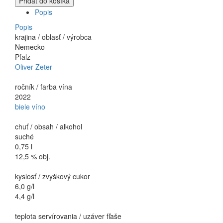
Pridať do košíka
Popis
Popis
krajina / oblasť / výrobca
Nemecko
Pfalz
Oliver Zeter
ročník / farba vína
2022
biele víno
chuť / obsah / alkohol
suché
0,75 l
12,5 % obj.
kyslosť / zvyškový cukor
6,0 g/l
4,4 g/l
teplota servírovania / uzáver fľaše