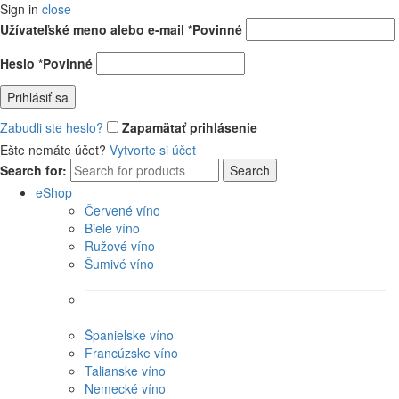
Sign in
close
Užívateľské meno alebo e-mail
*
Povinné
Heslo
*
Povinné
Prihlásiť sa
Zabudli ste heslo?
Zapamätať prihlásenie
Ešte nemáte účet?
Vytvorte si účet
Search for:
Search
eShop
Červené víno
Biele víno
Ružové víno
Šumivé víno
Španielske víno
Francúzske víno
Talianske víno
Nemecké víno