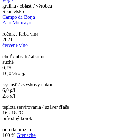
Popis
krajina / oblasť / výrobca
Španielsko
Campo de Borja
Alto Moncayo
ročník / farba vína
2021
červené víno
chuť / obsah / alkohol
suché
0,75 l
16,0 % obj.
kyslosť / zvyškový cukor
6,0 g/l
2,8 g/l
teplota servírovania / uzáver fľaše
16 - 18 °C
prírodný korok
odroda hrozna
100 %
Grenache