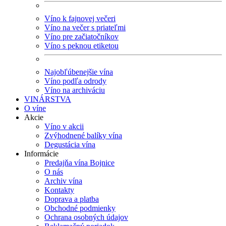
Víno k fajnovej večeri
Víno na večer s priateľmi
Víno pre začiatočníkov
Víno s peknou etiketou
Najobľúbenejšie vína
Víno podľa odrody
Víno na archiváciu
VINÁRSTVA
O víne
Akcie
Víno v akcii
Zvýhodnené balíky vína
Degustácia vína
Informácie
Predajňa vína Bojnice
O nás
Archiv vína
Kontakty
Doprava a platba
Obchodné podmienky
Ochrana osobných údajov