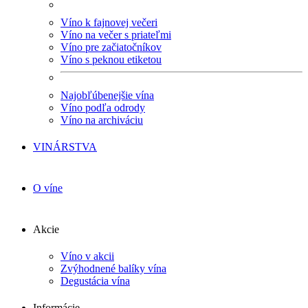
Víno k fajnovej večeri
Víno na večer s priateľmi
Víno pre začiatočníkov
Víno s peknou etiketou
Najobľúbenejšie vína
Víno podľa odrody
Víno na archiváciu
VINÁRSTVA
O víne
Akcie
Víno v akcii
Zvýhodnené balíky vína
Degustácia vína
Informácie