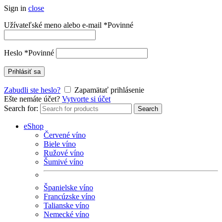
Sign in
close
Užívateľské meno alebo e-mail
*
Povinné
Heslo
*
Povinné
Prihlásiť sa
Zabudli ste heslo?
Zapamätať prihlásenie
Ešte nemáte účet?
Vytvorte si účet
Search for:
Search
eShop
Červené víno
Biele víno
Ružové víno
Šumivé víno
Španielske víno
Francúzske víno
Talianske víno
Nemecké víno