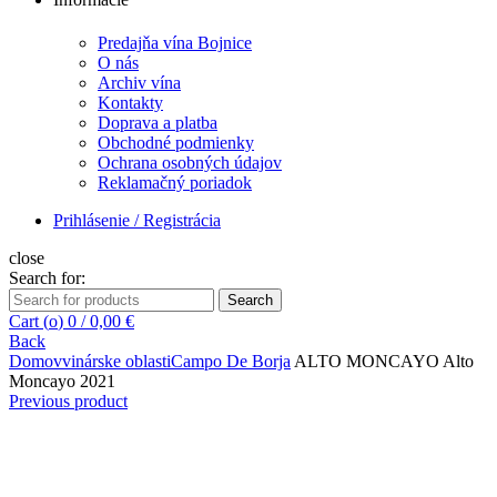
Predajňa vína Bojnice
O nás
Archiv vína
Kontakty
Doprava a platba
Obchodné podmienky
Ochrana osobných údajov
Reklamačný poriadok
Prihlásenie / Registrácia
close
Search for:
Search
Cart (
o
)
0
/
0,00
€
Back
Domov
vinárske oblasti
Campo De Borja
ALTO MONCAYO Alto
Moncayo 2021
Previous product