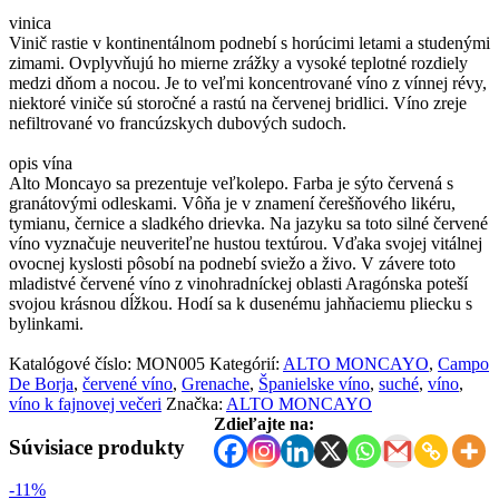
vinica
Vinič rastie v kontinentálnom podnebí s horúcimi letami a studenými
zimami. Ovplyvňujú ho mierne zrážky a vysoké teplotné rozdiely
medzi dňom a nocou. Je to veľmi koncentrované víno z vínnej révy,
niektoré viniče sú storočné a rastú na červenej bridlici. Víno zreje
nefiltrované vo francúzskych dubových sudoch.
opis vína
Alto Moncayo sa prezentuje veľkolepo. Farba je sýto červená s
granátovými odleskami. Vôňa je v znamení čerešňového likéru,
tymianu, černice a sladkého drievka. Na jazyku sa toto silné červené
víno vyznačuje neuveriteľne hustou textúrou. Vďaka svojej vitálnej
ovocnej kyslosti pôsobí na podnebí sviežo a živo. V závere toto
mladistvé červené víno z vinohradníckej oblasti Aragónska poteší
svojou krásnou dĺžkou. Hodí sa k dusenému jahňaciemu pliecku s
bylinkami.
Katalógové číslo:
MON005
Kategórií:
ALTO MONCAYO
,
Campo
De Borja
,
červené víno
,
Grenache
,
Španielske víno
,
suché
,
víno
,
víno k fajnovej večeri
Značka:
ALTO MONCAYO
Zdieľajte na:
Súvisiace produkty
-11%