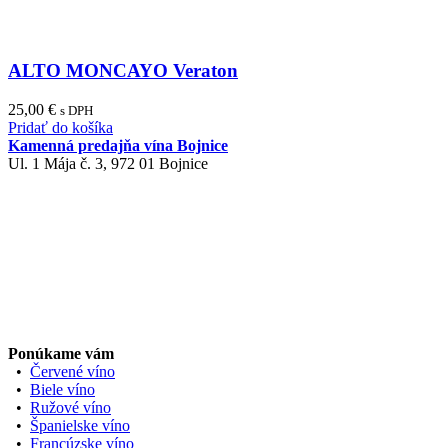
ALTO MONCAYO Veraton
25,00
€
s DPH
Pridať do košíka
Kamenná predajňa vína Bojnice
Ul. 1 Mája č. 3, 972 01 Bojnice
Ponúkame vám
•
Červené víno
•
Biele víno
•
Ružové víno
•
Španielske víno
•
Francúzske víno