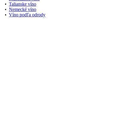
•
Talianske víno
•
Nemecké víno
•
Víno podľa odrody
Zobraziť na Google Maps
Užitočné odkazy
•
Kontakt
•
O nás
•
Doprava a platba
•
Ochrana osobných údajov
•
Obchodné podmienky
•
Reklamačný poriadok
Sledujte nás na