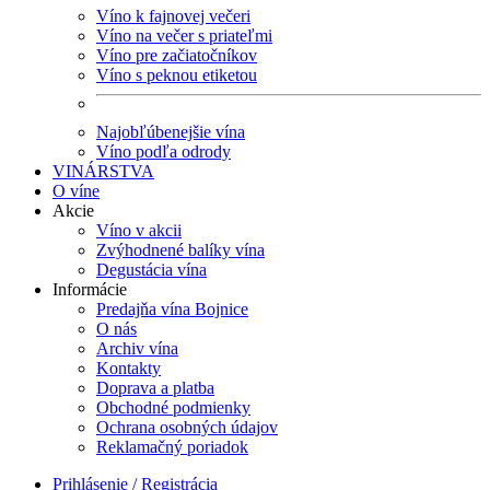
Víno k fajnovej večeri
Víno na večer s priateľmi
Víno pre začiatočníkov
Víno s peknou etiketou
Najobľúbenejšie vína
Víno podľa odrody
VINÁRSTVA
O víne
Akcie
Víno v akcii
Zvýhodnené balíky vína
Degustácia vína
Informácie
Predajňa vína Bojnice
O nás
Archiv vína
Kontakty
Doprava a platba
Obchodné podmienky
Ochrana osobných údajov
Reklamačný poriadok
Prihlásenie / Registrácia