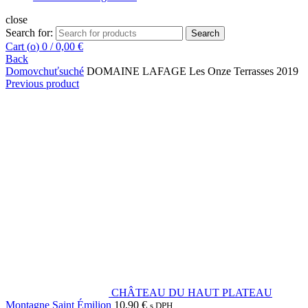
close
Search for:
Search
Cart (
o
)
0
/
0,00
€
Back
Domov
chuť
suché
DOMAINE LAFAGE Les Onze Terrasses 2019
Previous product
CHÂTEAU DU HAUT PLATEAU
Montagne Saint Émilion
10,90
€
s DPH