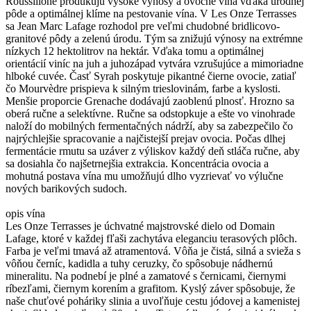
Roussillone produkujú vysoké výnosy a ovocné vína vďaka úrodnej
pôde a optimálnej klíme na pestovanie vína. V Les Onze Terrasses
sa Jean Marc Lafage rozhodol pre veľmi chudobné bridlicovo-
granitové pôdy a zelenú úrodu. Tým sa znižujú výnosy na extrémne
nízkych 12 hektolitrov na hektár. Vďaka tomu a optimálnej
orientácií viníc na juh a juhozápad vytvára vzrušujúce a mimoriadne
hlboké cuvée. Časť Syrah poskytuje pikantné čierne ovocie, zatiaľ
čo Mourvèdre prispieva k silným trieslovinám, farbe a kyslosti.
Menšie proporcie Grenache dodávajú zaoblenú plnosť. Hrozno sa
oberá ručne a selektívne. Ručne sa odstopkuje a ešte vo vinohrade
naloží do mobilných fermentačných nádrží, aby sa zabezpečilo čo
najrýchlejšie spracovanie a najčistejší prejav ovocia. Počas dlhej
fermentácie rmutu sa uzáver z výliskov každý deň stláča ručne, aby
sa dosiahla čo najšetrnejšia extrakcia. Koncentrácia ovocia a
mohutná postava vína mu umožňujú dlho vyzrievať vo výlučne
nových barikových sudoch.
opis vína
Les Onze Terrasses je úchvatné majstrovské dielo od Domain
Lafage, ktoré v každej fľaši zachytáva eleganciu terasových plôch.
Farba je veľmi tmavá až atramentová. Vôňa je čistá, silná a svieža s
vôňou černíc, kadidla a tuhy ceruzky, čo spôsobuje nádhernú
mineralitu. Na podnebí je plné a zamatové s černicami, čiernymi
ríbezľami, čiernym korením a grafitom. Kyslý záver spôsobuje, že
naše chuťové poháriky slinia a uvoľňuje cestu jódovej a kamenistej