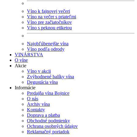
Víno k fajnovej večeri
Víno na večer s priateľmi
Víno pre začiatočníkov
Víno s peknou etiketou
Najobľúbenejšie vína
Víno podľa odrody
VINÁRSTVA
O víne
Akcie
Víno v akcii
Zvýhodnené balíky vína
Degustácia vína
Informácie
Predajňa vína Bojnice
O nás
Archiv vína
Kontakty
Doprava a platba
Obchodné podmienky
Ochrana osobných údajov
Reklamačný poriadok