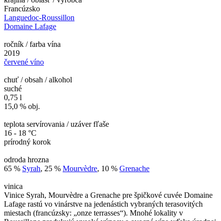
Francúzsko
Languedoc-Roussillon
Domaine Lafage
ročník / farba vína
2019
červené víno
chuť / obsah / alkohol
suché
0,75 l
15,0 % obj.
teplota servírovania / uzáver fľaše
16 - 18 °C
prírodný korok
odroda hrozna
65 %
Syrah
, 25 %
Mourvèdre
, 10 %
Grenache
vinica
Vinice Syrah, Mourvèdre a Grenache pre špičkové cuvée Domaine
Lafage rastú vo vinárstve na jedenástich vybraných terasovitých
miestach (francúzsky: „onze terrasses“). Mnohé lokality v