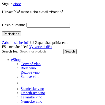
Sign in
close
Užívateľské meno alebo e-mail
*
Povinné
Heslo
*
Povinné
Prihlásiť sa
Zabudli ste heslo?
Zapamätať prihlásenie
Ešte nemáte účet?
Vytvorte si účet
Search for:
Search
eShop
Červené víno
Biele víno
Ružové víno
Šumivé víno
Španielske víno
Francúzske víno
Talianske víno
Nemecké víno