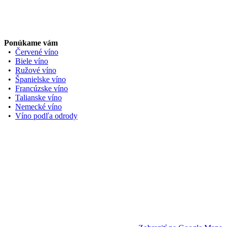
Ponúkame vám
•
Červené víno
•
Biele víno
•
Ružové víno
•
Španielske víno
•
Francúzske víno
•
Talianske víno
•
Nemecké víno
•
Víno podľa odrody