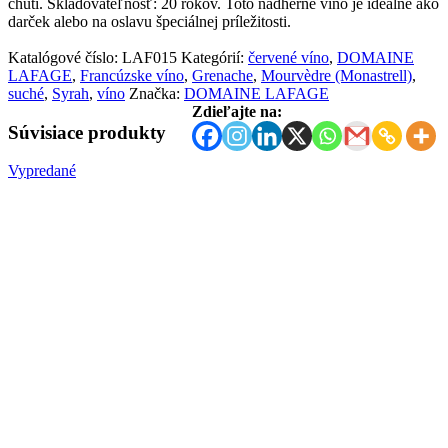
chuti. Skladovateľnosť: 20 rokov. Toto nádherné víno je ideálne ako
darček alebo na oslavu špeciálnej príležitosti.
Katalógové číslo:
LAF015
Kategórií:
červené víno
,
DOMAINE
LAFAGE
,
Francúzske víno
,
Grenache
,
Mourvèdre (Monastrell)
,
suché
,
Syrah
,
víno
Značka:
DOMAINE LAFAGE
Zdieľajte na:
Súvisiace produkty
Vypredané