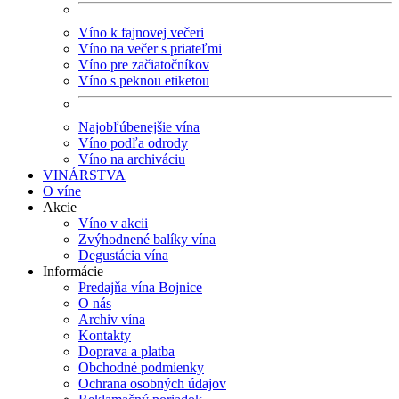
Víno k fajnovej večeri
Víno na večer s priateľmi
Víno pre začiatočníkov
Víno s peknou etiketou
Najobľúbenejšie vína
Víno podľa odrody
Víno na archiváciu
VINÁRSTVA
O víne
Akcie
Víno v akcii
Zvýhodnené balíky vína
Degustácia vína
Informácie
Predajňa vína Bojnice
O nás
Archiv vína
Kontakty
Doprava a platba
Obchodné podmienky
Ochrana osobných údajov