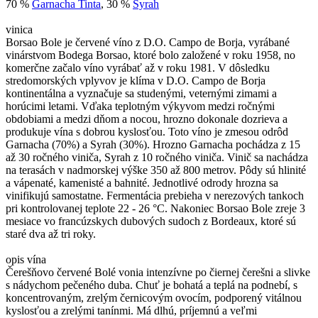
70 %
Garnacha Tinta
, 30 %
Syrah
vinica
Borsao Bole je červené víno z D.O. Campo de Borja, vyrábané
vinárstvom Bodega Borsao, ktoré bolo založené v roku 1958, no
komerčne začalo víno vyrábať až v roku 1981. V dôsledku
stredomorských vplyvov je klíma v D.O. Campo de Borja
kontinentálna a vyznačuje sa studenými, veternými zimami a
horúcimi letami. Vďaka teplotným výkyvom medzi ročnými
obdobiami a medzi dňom a nocou, hrozno dokonale dozrieva a
produkuje vína s dobrou kyslosťou. Toto víno je zmesou odrôd
Garnacha (70%) a Syrah (30%). Hrozno Garnacha pochádza z 15
až 30 ročného viniča, Syrah z 10 ročného viniča. Vinič sa nachádza
na terasách v nadmorskej výške 350 až 800 metrov. Pôdy sú hlinité
a vápenaté, kamenisté a bahnité. Jednotlivé odrody hrozna sa
vinifikujú samostatne. Fermentácia prebieha v nerezových tankoch
pri kontrolovanej teplote 22 - 26 °C. Nakoniec Borsao Bole zreje 3
mesiace vo francúzskych dubových sudoch z Bordeaux, ktoré sú
staré dva až tri roky.
opis vína
Čerešňovo červené Bolé vonia intenzívne po čiernej čerešni a slivke
s nádychom pečeného duba. Chuť je bohatá a teplá na podnebí, s
koncentrovaným, zrelým černicovým ovocím, podporený vitálnou
kyslosťou a zrelými tanínmi. Má dlhú, príjemnú a veľmi