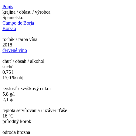
Popis
krajina / oblasť / výrobca
Španielsko
Campo de Borja
Borsao
ročník / farba vína
2018
červené víno
chuť / obsah / alkohol
suché
0,75 l
15,0 % obj.
kyslosť / zvyškový cukor
5,8 g/l
2,1 g/l
teplota servírovania / uzáver fľaše
16 °C
prírodný korok
odroda hrozna