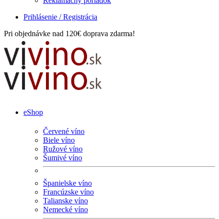
Reklamačný poriadok
Prihlásenie / Registrácia
Pri objednávke nad 120€ doprava zdarma!
eShop
Červené víno
Biele víno
Ružové víno
Šumivé víno
Španielske víno
Francúzske víno
Talianske víno
Nemecké víno