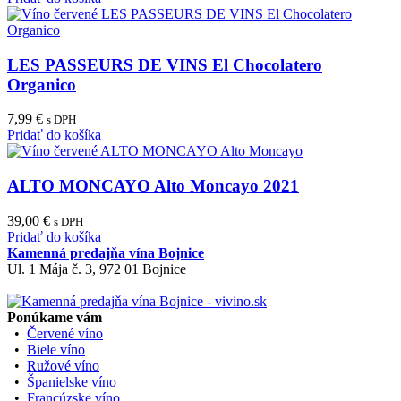
LES PASSEURS DE VINS El Chocolatero
Organico
7,99
€
s DPH
Pridať do košíka
ALTO MONCAYO Alto Moncayo 2021
39,00
€
s DPH
Pridať do košíka
Kamenná predajňa vína Bojnice
Ul. 1 Mája č. 3, 972 01 Bojnice
Ponúkame vám
•
Červené víno
•
Biele víno
•
Ružové víno
•
Španielske víno
•
Francúzske víno