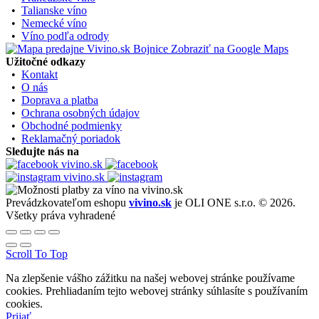
•
Talianske víno
•
Nemecké víno
•
Víno podľa odrody
Zobraziť na Google Maps
Užitočné odkazy
•
Kontakt
•
O nás
•
Doprava a platba
•
Ochrana osobných údajov
•
Obchodné podmienky
•
Reklamačný poriadok
Sledujte nás na
Prevádzkovateľom eshopu
vivino.sk
je OLI ONE s.r.o. © 2026.
Všetky práva vyhradené
Scroll To Top
Na zlepšenie vášho zážitku na našej webovej stránke používame
cookies. Prehliadaním tejto webovej stránky súhlasíte s používaním
cookies.
Prijať