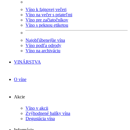
Víno k fajnovej večeri
Víno na večer s priateľmi
Víno pre začiatočníkov
Víno s peknou etiketou
Najobľúbenejšie vína
Víno podľa odrody
Víno na archiváciu
VINÁRSTVA
O víne
Akcie
Víno v akcii
Zvýhodnené balíky vína
Degustácia vína
Informácie