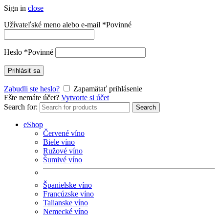
Sign in
close
Užívateľské meno alebo e-mail
*
Povinné
Heslo
*
Povinné
Prihlásiť sa
Zabudli ste heslo?
Zapamätať prihlásenie
Ešte nemáte účet?
Vytvorte si účet
Search for:
Search
eShop
Červené víno
Biele víno
Ružové víno
Šumivé víno
Španielske víno
Francúzske víno
Talianske víno
Nemecké víno