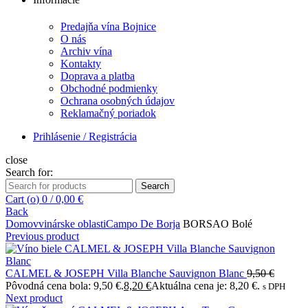
Predajňa vína Bojnice
O nás
Archiv vína
Kontakty
Doprava a platba
Obchodné podmienky
Ochrana osobných údajov
Reklamačný poriadok
Prihlásenie / Registrácia
close
Search for:
Search
Cart (
o
)
0
/
0,00
€
Back
Domov
vinárske oblasti
Campo De Borja
BORSAO Bolé
Previous product
CALMEL & JOSEPH Villa Blanche Sauvignon Blanc
9,50
€
Pôvodná cena bola: 9,50 €.
8,20
€
Aktuálna cena je: 8,20 €.
s DPH
Next product