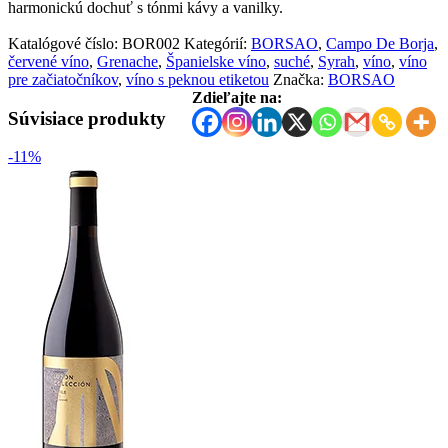
harmonickú dochuť s tónmi kávy a vanilky.
Katalógové číslo:
BOR002
Kategórií:
BORSAO
,
Campo De Borja
,
červené víno
,
Grenache
,
Španielske víno
,
suché
,
Syrah
,
víno
,
víno
pre začiatočníkov
,
víno s peknou etiketou
Značka:
BORSAO
Zdieľajte na:
Súvisiace produkty
-11%