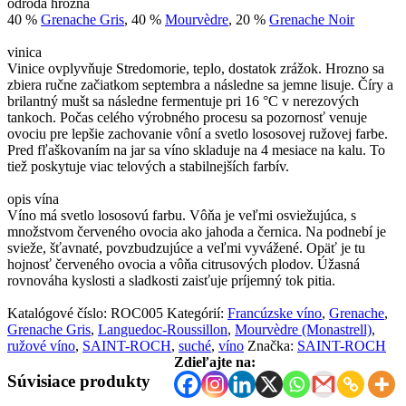
odroda hrozna
40 %
Grenache Gris
, 40 %
Mourvèdre
, 20 %
Grenache Noir
vinica
Vinice ovplyvňuje Stredomorie, teplo, dostatok zrážok. Hrozno sa
zbiera ručne začiatkom septembra a následne sa jemne lisuje. Číry a
brilantný mušt sa následne fermentuje pri 16 °C v nerezových
tankoch. Počas celého výrobného procesu sa pozornosť venuje
ovociu pre lepšie zachovanie vôní a svetlo lososovej ružovej farbe.
Pred fľaškovaním na jar sa víno skladuje na 4 mesiace na kalu. To
tiež poskytuje viac telových a stabilnejších farbív.
opis vína
Víno má svetlo lososovú farbu. Vôňa je veľmi osviežujúca, s
množstvom červeného ovocia ako jahoda a černica. Na podnebí je
svieže, šťavnaté, povzbudzujúce a veľmi vyvážené. Opäť je tu
hojnosť červeného ovocia a vôňa citrusových plodov. Úžasná
rovnováha kyslosti a sladkosti zaisťuje príjemný tok pitia.
Katalógové číslo:
ROC005
Kategórií:
Francúzske víno
,
Grenache
,
Grenache Gris
,
Languedoc-Roussillon
,
Mourvèdre (Monastrell)
,
ružové víno
,
SAINT-ROCH
,
suché
,
víno
Značka:
SAINT-ROCH
Zdieľajte na:
Súvisiace produkty