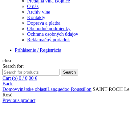
Predajňa vína Bojnice
O nás
Archiv vína
Kontakty
Doprava a platba
Obchodné podmienky
Ochrana osobných údajov
Reklamačný poriadok
Prihlásenie / Registrácia
close
Search for:
Search
Cart (
o
)
0
/
0,00
€
Back
Domov
vinárske oblasti
Languedoc-Roussillon
SAINT-ROCH Le
Rosé
Previous product