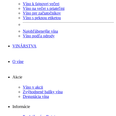
Víno k fajnovej večeri
Víno na večer s priateľmi
Víno pre začiatočníkov
Víno s peknou etiketou
Najobľúbenejšie vína
Víno podľa odrody
VINÁRSTVA
O víne
Akcie
Víno v akcii
Zvýhodnené balíky vína
Degustácia vína
Informácie