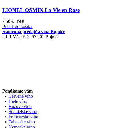
LIONEL OSMIN La Vie en Rose
7,50
€
s DPH
Pridať do košíka
Kamenná predajňa vína Bojnice
Ul. 1 Mája č. 3, 972 01 Bojnice
Ponúkame vám
•
Červené víno
•
Biele víno
•
Ružové víno
•
Španielske víno
•
Francúzske víno
•
Talianske víno
•
Nemecké víno