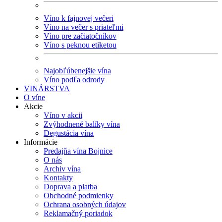
Víno k fajnovej večeri
Víno na večer s priateľmi
Víno pre začiatočníkov
Víno s peknou etiketou
Najobľúbenejšie vína
Víno podľa odrody
VINÁRSTVA
O víne
Akcie
Víno v akcii
Zvýhodnené balíky vína
Degustácia vína
Informácie
Predajňa vína Bojnice
O nás
Archiv vína
Kontakty
Doprava a platba
Obchodné podmienky
Ochrana osobných údajov
Reklamačný poriadok