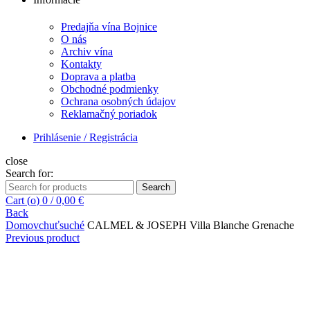
Predajňa vína Bojnice
O nás
Archiv vína
Kontakty
Doprava a platba
Obchodné podmienky
Ochrana osobných údajov
Reklamačný poriadok
Prihlásenie / Registrácia
close
Search for:
Search
Cart (
o
)
0
/
0,00
€
Back
Domov
chuť
suché
CALMEL & JOSEPH Villa Blanche Grenache
Previous product