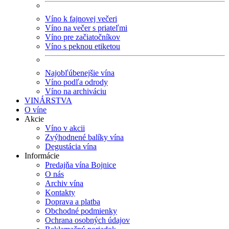
Víno k fajnovej večeri
Víno na večer s priateľmi
Víno pre začiatočníkov
Víno s peknou etiketou
Najobľúbenejšie vína
Víno podľa odrody
Víno na archiváciu
VINÁRSTVA
O víne
Akcie
Víno v akcii
Zvýhodnené balíky vína
Degustácia vína
Informácie
Predajňa vína Bojnice
O nás
Archiv vína
Kontakty
Doprava a platba
Obchodné podmienky
Ochrana osobných údajov