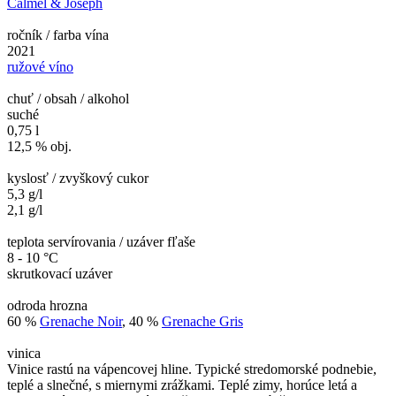
Calmel & Joseph
ročník / farba vína
2021
ružové víno
chuť / obsah / alkohol
suché
0,75 l
12,5 % obj.
kyslosť / zvyškový cukor
5,3 g/l
2,1 g/l
teplota servírovania / uzáver fľaše
8 - 10 °C
skrutkovací uzáver
odroda hrozna
60 %
Grenache Noir
, 40 %
Grenache Gris
vinica
Vinice rastú na vápencovej hline. Typické stredomorské podnebie,
teplé a slnečné, s miernymi zrážkami. Teplé zimy, horúce letá a