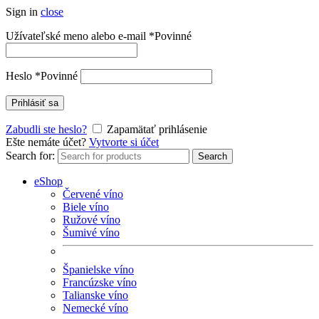
Sign in
close
Užívateľské meno alebo e-mail
*
Povinné
Heslo
*
Povinné
Prihlásiť sa
Zabudli ste heslo?
Zapamätať prihlásenie
Ešte nemáte účet?
Vytvorte si účet
Search for:
Search
eShop
Červené víno
Biele víno
Ružové víno
Šumivé víno
Španielske víno
Francúzske víno
Talianske víno
Nemecké víno