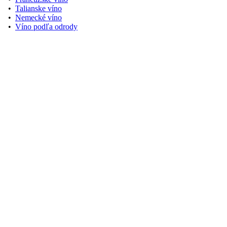
•
Talianske víno
•
Nemecké víno
•
Víno podľa odrody
Zobraziť na Google Maps
Užitočné odkazy
•
Kontakt
•
O nás
•
Doprava a platba
•
Ochrana osobných údajov
•
Obchodné podmienky
•
Reklamačný poriadok
Sledujte nás na