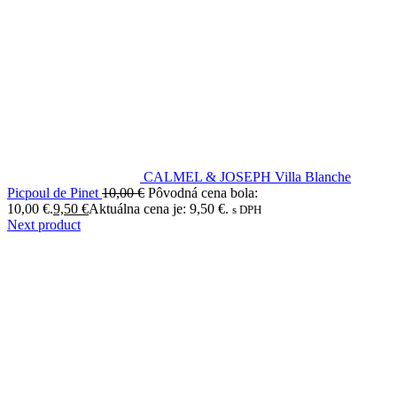
CALMEL & JOSEPH Villa Blanche
Picpoul de Pinet
10,00
€
Pôvodná cena bola:
10,00 €.
9,50
€
Aktuálna cena je: 9,50 €.
s DPH
Next product