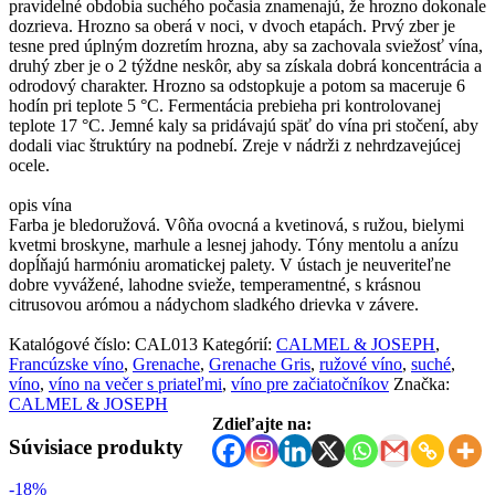
pravidelné obdobia suchého počasia znamenajú, že hrozno dokonale
dozrieva. Hrozno sa oberá v noci, v dvoch etapách. Prvý zber je
tesne pred úplným dozretím hrozna, aby sa zachovala sviežosť vína,
druhý zber je o 2 týždne neskôr, aby sa získala dobrá koncentrácia a
odrodový charakter. Hrozno sa odstopkuje a potom sa maceruje 6
hodín pri teplote 5 °C. Fermentácia prebieha pri kontrolovanej
teplote 17 °C. Jemné kaly sa pridávajú späť do vína pri stočení, aby
dodali viac štruktúry na podnebí. Zreje v nádrži z nehrdzavejúcej
ocele.
opis vína
Farba je bledoružová. Vôňa ovocná a kvetinová, s ružou, bielymi
kvetmi broskyne, marhule a lesnej jahody. Tóny mentolu a anízu
dopĺňajú harmóniu aromatickej palety. V ústach je neuveriteľne
dobre vyvážené, lahodne svieže, temperamentné, s krásnou
citrusovou arómou a nádychom sladkého drievka v závere.
Katalógové číslo:
CAL013
Kategórií:
CALMEL & JOSEPH
,
Francúzske víno
,
Grenache
,
Grenache Gris
,
ružové víno
,
suché
,
víno
,
víno na večer s priateľmi
,
víno pre začiatočníkov
Značka:
CALMEL & JOSEPH
Zdieľajte na:
Súvisiace produkty
-18%