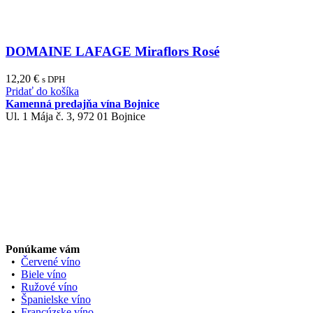
DOMAINE LAFAGE Miraflors Rosé
12,20
€
s DPH
Pridať do košíka
Kamenná predajňa vína Bojnice
Ul. 1 Mája č. 3, 972 01 Bojnice
Ponúkame vám
•
Červené víno
•
Biele víno
•
Ružové víno
•
Španielske víno
•
Francúzske víno