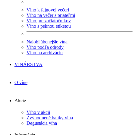
Víno k fajnovej večeri
Víno na večer s priateľmi
Víno pre začiatočníkov
Víno s peknou etiketou
Najobľúbenejšie vína
Víno podľa odrody
Víno na archiváciu
VINÁRSTVA
O víne
Akcie
Víno v akcii
Zvýhodnené balíky vína
Degustácia vína
Informácie