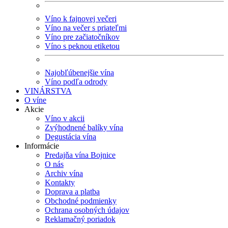
Víno k fajnovej večeri
Víno na večer s priateľmi
Víno pre začiatočníkov
Víno s peknou etiketou
Najobľúbenejšie vína
Víno podľa odrody
VINÁRSTVA
O víne
Akcie
Víno v akcii
Zvýhodnené balíky vína
Degustácia vína
Informácie
Predajňa vína Bojnice
O nás
Archiv vína
Kontakty
Doprava a platba
Obchodné podmienky
Ochrana osobných údajov
Reklamačný poriadok