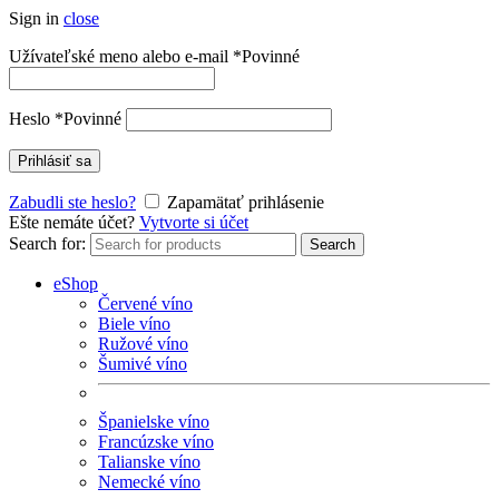
Sign in
close
Užívateľské meno alebo e-mail
*
Povinné
Heslo
*
Povinné
Prihlásiť sa
Zabudli ste heslo?
Zapamätať prihlásenie
Ešte nemáte účet?
Vytvorte si účet
Search for:
Search
eShop
Červené víno
Biele víno
Ružové víno
Šumivé víno
Španielske víno
Francúzske víno
Talianske víno
Nemecké víno