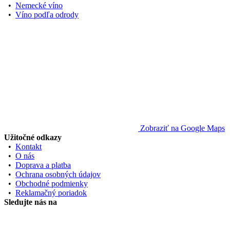
•
Nemecké víno
•
Víno podľa odrody
Zobraziť na Google Maps
Užitočné odkazy
•
Kontakt
•
O nás
•
Doprava a platba
•
Ochrana osobných údajov
•
Obchodné podmienky
•
Reklamačný poriadok
Sledujte nás na