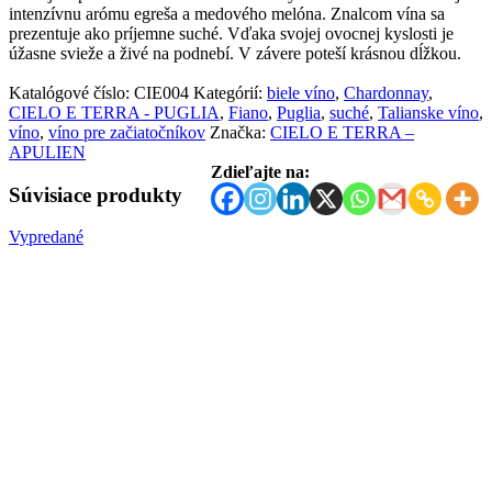
intenzívnu arómu egreša a medového melóna. Znalcom vína sa
prezentuje ako príjemne suché. Vďaka svojej ovocnej kyslosti je
úžasne svieže a živé na podnebí. V závere poteší krásnou dĺžkou.
Katalógové číslo:
CIE004
Kategórií:
biele víno
,
Chardonnay
,
CIELO E TERRA - PUGLIA
,
Fiano
,
Puglia
,
suché
,
Talianske víno
,
víno
,
víno pre začiatočníkov
Značka:
CIELO E TERRA –
APULIEN
Zdieľajte na:
Súvisiace produkty
Vypredané