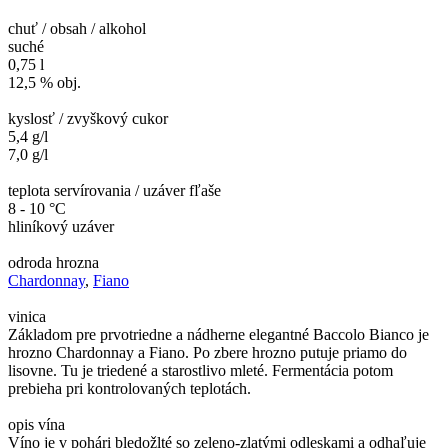
chuť / obsah / alkohol
suché
0,75 l
12,5 % obj.
kyslosť / zvyškový cukor
5,4 g/l
7,0 g/l
teplota servírovania / uzáver fľaše
8 - 10 °C
hliníkový uzáver
odroda hrozna
Chardonnay
,
Fiano
vinica
Základom pre prvotriedne a nádherne elegantné Baccolo Bianco je
hrozno Chardonnay a Fiano. Po zbere hrozno putuje priamo do
lisovne. Tu je triedené a starostlivo mleté. Fermentácia potom
prebieha pri kontrolovaných teplotách.
opis vína
Víno je v pohári bledožlté so zeleno-zlatými odleskami a odhaľuje