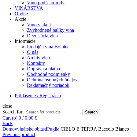
Víno podľa odrody
VINÁRSTVA
O víne
Akcie
Víno v akcii
Zvýhodnené balíky vína
Degustácia vína
Informácie
Predajňa vína Bojnice
O nás
Archiv vína
Kontakty
Doprava a platba
Obchodné podmienky
Ochrana osobných údajov
Reklamačný poriadok
Prihlásenie / Registrácia
close
Search for:
Search
Cart (
o
)
0
/
0,00
€
Back
Domov
vinárske oblasti
Puglia
CIELO E TERRA Baccolo Bianco
Previous product