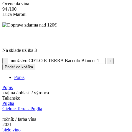
Ocenenia vína
94
/100
Luca Maroni
Na sklade už iba 3
množstvo CIELO E TERRA Baccolo Bianco
Pridať do košíka
Popis
Popis
krajina / oblasť / výrobca
Taliansko
Puglia
Cielo e Terra - Puglia
ročník / farba vína
2021
biele víno