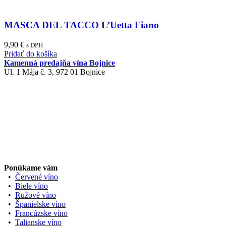
MASCA DEL TACCO L’Uetta Fiano
9,90
€
s DPH
Pridať do košíka
Kamenná predajňa vína Bojnice
Ul. 1 Mája č. 3, 972 01 Bojnice
Ponúkame vám
•
Červené víno
•
Biele víno
•
Ružové víno
•
Španielske víno
•
Francúzske víno
•
Talianske víno