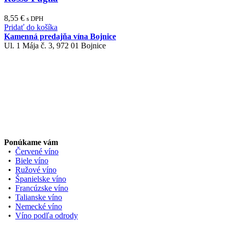
8,55
€
s DPH
Pridať do košíka
Kamenná predajňa vína Bojnice
Ul. 1 Mája č. 3, 972 01 Bojnice
Ponúkame vám
•
Červené víno
•
Biele víno
•
Ružové víno
•
Španielske víno
•
Francúzske víno
•
Talianske víno
•
Nemecké víno
•
Víno podľa odrody