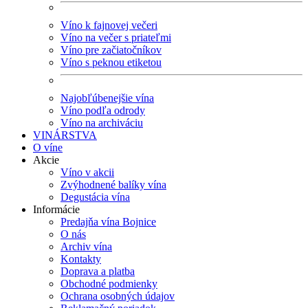
Víno k fajnovej večeri
Víno na večer s priateľmi
Víno pre začiatočníkov
Víno s peknou etiketou
Najobľúbenejšie vína
Víno podľa odrody
Víno na archiváciu
VINÁRSTVA
O víne
Akcie
Víno v akcii
Zvýhodnené balíky vína
Degustácia vína
Informácie
Predajňa vína Bojnice
O nás
Archiv vína
Kontakty
Doprava a platba
Obchodné podmienky
Ochrana osobných údajov