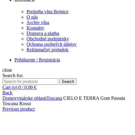
Predajňa vína Bojnice
O nás
Archiv vína
Kontakty
Doprava a platba
Obchodné podmienky
Ochrana osobných údajov
Reklamačný poriadok
Prihlásenie / Registrácia
close
Search for:
Search
Cart (
o
)
0
/
0,00
€
Back
Domov
vinárske oblasti
Toscana
CIELO E TERRA Gran Passaia
Toscana Rosso
Previous product