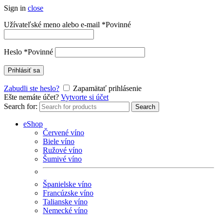
Sign in
close
Užívateľské meno alebo e-mail
*
Povinné
Heslo
*
Povinné
Prihlásiť sa
Zabudli ste heslo?
Zapamätať prihlásenie
Ešte nemáte účet?
Vytvorte si účet
Search for:
Search
eShop
Červené víno
Biele víno
Ružové víno
Šumivé víno
Španielske víno
Francúzske víno
Talianske víno
Nemecké víno