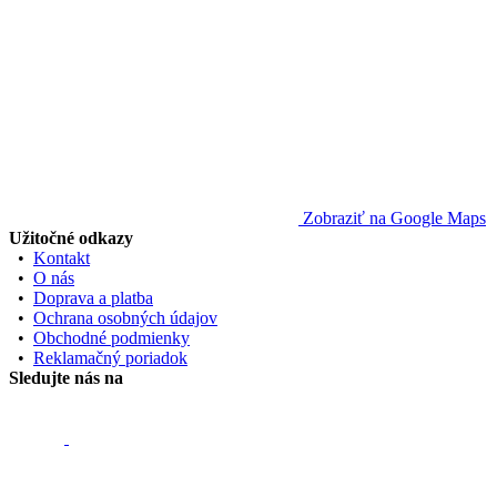
Zobraziť na Google Maps
Užitočné odkazy
•
Kontakt
•
O nás
•
Doprava a platba
•
Ochrana osobných údajov
•
Obchodné podmienky
•
Reklamačný poriadok
Sledujte nás na