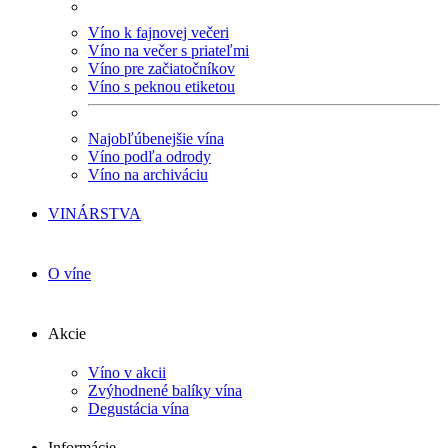
Víno k fajnovej večeri
Víno na večer s priateľmi
Víno pre začiatočníkov
Víno s peknou etiketou
Najobľúbenejšie vína
Víno podľa odrody
Víno na archiváciu
VINÁRSTVA
O víne
Akcie
Víno v akcii
Zvýhodnené balíky vína
Degustácia vína
Informácie