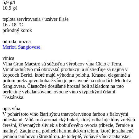
5,9 g/l
10,5 g/l
teplota servírovania / uzáver fľaše
16 - 18 °C
prírodný korok
odroda hrozna
Merlot
,
Sangiovese
vinica
Vína Gran Maestro sú súčasťou výrobcov vína Cielo e Terra.
Vinohradníctvo má obrovskú produkciu a sústreďuje sa najmä v
kopcoch Berici, ktoré majú výhodnu polohu. Krásne, elegantné a
pritom prekvapivo bohaté víno je postavené na odrodách Merlot a
Sangiovese. Čiastočne dosúšané hrozná boli základom na toto
perfektne vybalansované, ovocné víno s typickými črtami
Toskánska.
opis vína
V pohári toto víno žiari sýtou tmavočervenou farbou s fialovými
odleskami. Vôňa má aromatický buket, ktorý odhaľuje tóny zrelých
čerešní, šťavnatých sliviek a bobuľového ovocia (ríbezle, černice a
maliny). Zaujme na podnebí harmonickým telom, ktoré je zahalené
jemnou tanínovou štruktúrou. Je to teplé, voňavé víno z talianskej