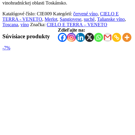
vinohradníckej oblasti Toskánsko.
Katalógové číslo:
CIE009
Kategórií:
červené víno
,
CIELO E
TERRA - VENETO
,
Merlot
,
Sangiovese
,
suché
,
Talianske víno
,
Toscana
,
víno
Značka:
CIELO E TERRA – VENETO
Zdieľajte na:
Súvisiace produkty
-7%