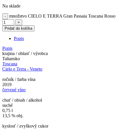
Na sklade
množstvo CIELO E TERRA Gran Passaia Toscana Rosso
Pridať do košíka
Popis
Popis
krajina / oblasť / výrobca
Taliansko
Toscana
Cielo e Terra - Veneto
ročník / farba vína
2019
červené víno
chuť / obsah / alkohol
suché
0,75 l
13,5 % obj.
kyslosť / zvyškový cukor