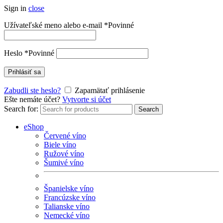
Sign in
close
Užívateľské meno alebo e-mail
*
Povinné
Heslo
*
Povinné
Prihlásiť sa
Zabudli ste heslo?
Zapamätať prihlásenie
Ešte nemáte účet?
Vytvorte si účet
Search for:
Search
eShop
Červené víno
Biele víno
Ružové víno
Šumivé víno
Španielske víno
Francúzske víno
Talianske víno
Nemecké víno