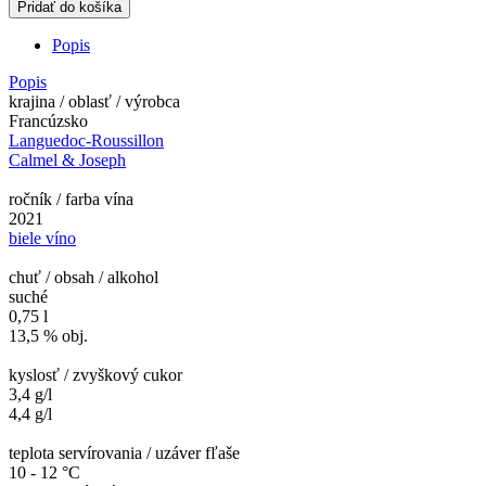
Pridať do košíka
Popis
Popis
krajina / oblasť / výrobca
Francúzsko
Languedoc-Roussillon
Calmel & Joseph
ročník / farba vína
2021
biele víno
chuť / obsah / alkohol
suché
0,75 l
13,5 % obj.
kyslosť / zvyškový cukor
3,4 g/l
4,4 g/l
teplota servírovania / uzáver fľaše
10 - 12 °C