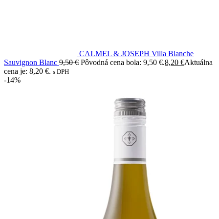
CALMEL & JOSEPH Villa Blanche
Sauvignon Blanc
9,50
€
Pôvodná cena bola: 9,50 €.
8,20
€
Aktuálna
cena je: 8,20 €.
s DPH
-14%