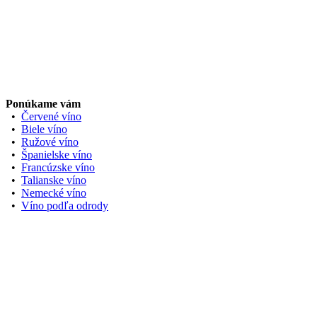
Ponúkame vám
•
Červené víno
•
Biele víno
•
Ružové víno
•
Španielske víno
•
Francúzske víno
•
Talianske víno
•
Nemecké víno
•
Víno podľa odrody