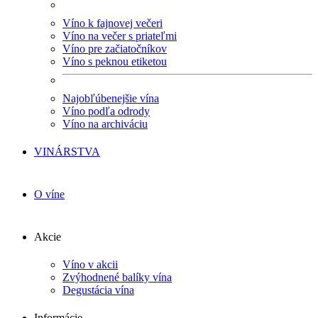
Víno k fajnovej večeri
Víno na večer s priateľmi
Víno pre začiatočníkov
Víno s peknou etiketou
Najobľúbenejšie vína
Víno podľa odrody
Víno na archiváciu
VINÁRSTVA
O víne
Akcie
Víno v akcii
Zvýhodnené balíky vína
Degustácia vína
Informácie