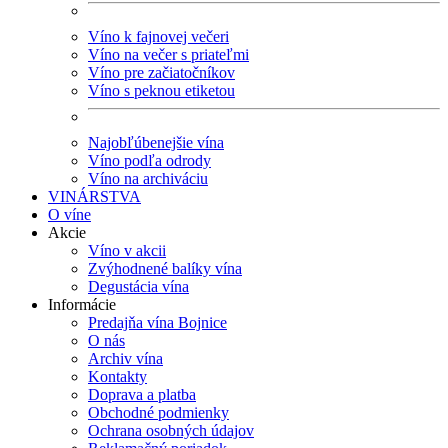
Víno k fajnovej večeri
Víno na večer s priateľmi
Víno pre začiatočníkov
Víno s peknou etiketou
Najobľúbenejšie vína
Víno podľa odrody
Víno na archiváciu
VINÁRSTVA
O víne
Akcie
Víno v akcii
Zvýhodnené balíky vína
Degustácia vína
Informácie
Predajňa vína Bojnice
O nás
Archiv vína
Kontakty
Doprava a platba
Obchodné podmienky
Ochrana osobných údajov