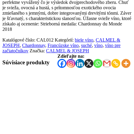
perfektne vyvážený čo je výsledok dvojprechodového zberu. Chuť
je svieža, ovocná a hustá, s prítomnosťou exotického ovocia
zmiešaného s jemnými, dobre integrovanými drevitými tónmi. Záver
je šťavnatý, s charakteristickou slanosťou. Úžasne svieže víno, ktoré
získalo aj ocenenie: Strieborná medaila: Chardonnay du Monde
2018
Katalógové číslo:
CAL012
Kategórií:
biele víno
,
CALMEL &
JOSEPH
,
Chardonnay
,
Francúzske víno
,
suché
,
víno
,
víno pre
začiatočníkov
Značka:
CALMEL & JOSEPH
Zdieľajte na:
Súvisiace produkty