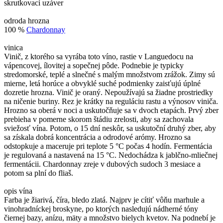
skrutkovací uzáver
odroda hrozna
100 %
Chardonnay
vinica
Vinič, z ktorého sa vyrába toto víno, rastie v Languedocu na
vápencovej, ílovitej a sopečnej pôde. Podnebie je typicky
stredomorské, teplé a slnečné s malým množstvom zrážok. Zimy sú
mierne, letá horúce a obvyklé suché podmienky zaisťujú úplné
dozretie hrozna. Vinič je oraný. Nepoužívajú sa žiadne prostriedky
na ničenie buriny. Rez je krátky na reguláciu rastu a výnosov viniča.
Hrozno sa oberá v noci a uskutočňuje sa v dvoch etapách. Prvý zber
prebieha v pomerne skorom štádiu zrelosti, aby sa zachovala
sviežosť vína. Potom, o 15 dní neskôr, sa uskutoční druhý zber, aby
sa získala dobrá koncentrácia a odrodové arómy. Hrozno sa
odstopkuje a maceruje pri teplote 5 °C počas 4 hodín. Fermentácia
je regulovaná a nastavená na 15 °C. Nedochádza k jablčno-mliečnej
fermentácii. Chardonnay zreje v dubových sudoch 3 mesiace a
potom sa plní do fliaš.
opis vína
Farba je žiarivá, číra, bledo zlatá. Najprv je cítiť vôňu marhule a
vinohradníckej broskyne, po ktorých nasledujú nádherné tóny
čiernej bazy, anízu, mäty a množstvo bielych kvetov. Na podnebí je