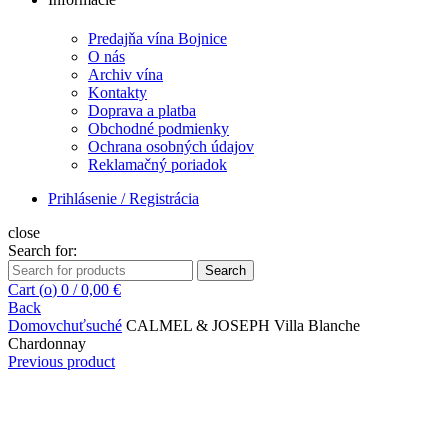
Predajňa vína Bojnice
O nás
Archiv vína
Kontakty
Doprava a platba
Obchodné podmienky
Ochrana osobných údajov
Reklamačný poriadok
Prihlásenie / Registrácia
close
Search for:
Search
Cart (
o
)
0
/
0,00
€
Back
Domov
chuť
suché
CALMEL & JOSEPH Villa Blanche
Chardonnay
Previous product