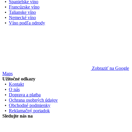
•
Španielske víno
•
Francúzske víno
•
Talianske víno
•
Nemecké víno
•
Víno podľa odrody
Zobraziť na Google
Maps
Užitočné odkazy
•
Kontakt
•
O nás
•
Doprava a platba
•
Ochrana osobných údajov
•
Obchodné podmienky
•
Reklamačný poriadok
Sledujte nás na