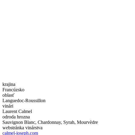
krajina
Francúzsko
oblasť
Languedoc-Roussillon
vinári
Laurent Calmel
odroda hrozna
Sauvignon Blanc, Chardonnay, Syrah, Mourvèdre
webstránka vinárstva
calmel-joseph.com