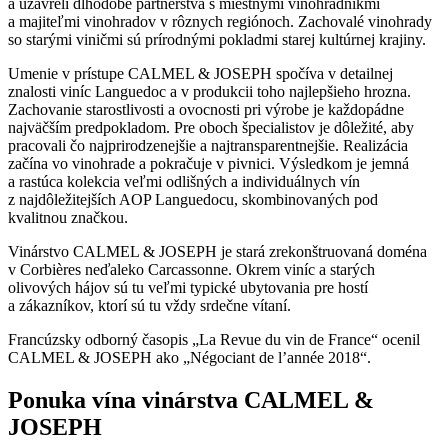
a uzavreli dlhodobé partnerstvá s miestnymi vinohradníkmi
a majiteľmi vinohradov v rôznych regiónoch. Zachovalé vinohrady
so starými viničmi sú prírodnými pokladmi starej kultúrnej krajiny.
Umenie v prístupe CALMEL & JOSEPH spočíva v detailnej
znalosti viníc Languedoc a v produkcii toho najlepšieho hrozna.
Zachovanie starostlivosti a ovocnosti pri výrobe je každopádne
najväčším predpokladom. Pre oboch špecialistov je dôležité, aby
pracovali čo najprirodzenejšie a najtransparentnejšie. Realizácia
začína vo vinohrade a pokračuje v pivnici. Výsledkom je jemná
a rastúca kolekcia veľmi odlišných a individuálnych vín
z najdôležitejších AOP Languedocu, skombinovaných pod
kvalitnou značkou.
Vinárstvo CALMEL & JOSEPH je stará zrekonštruovaná doména
v Corbières neďaleko Carcassonne. Okrem viníc a starých
olivových hájov sú tu veľmi typické ubytovania pre hostí
a zákazníkov, ktorí sú tu vždy srdečne vítaní.
Francúzsky odborný časopis „La Revue du vin de France“ ocenil
CALMEL & JOSEPH ako „Négociant de l’année 2018“.
Ponuka vína vinárstva CALMEL &
JOSEPH