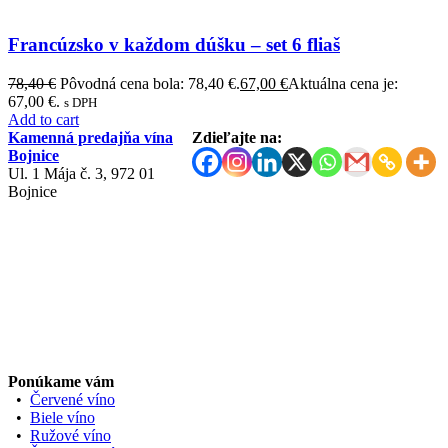
Francúzsko v každom dúšku – set 6 fliaš
78,40
€
Pôvodná cena bola: 78,40 €.
67,00
€
Aktuálna cena je:
67,00 €.
s DPH
Add to cart
Kamenná predajňa vína
Zdieľajte na:
Bojnice
Ul. 1 Mája č. 3, 972 01
Bojnice
Ponúkame vám
•
Červené víno
•
Biele víno
•
Ružové víno