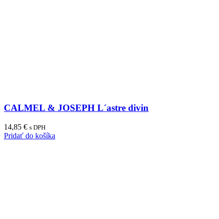
CALMEL & JOSEPH L´astre divin
14,85
€
s DPH
Pridať do košíka