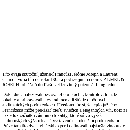
Títo dvaja skutoční južanskí Francúzi Jérôme Joseph a Laurent
Calmel tvoria tím od roku 1995 a pod svojim menom CALMEL &
JOSEPH prinášajú do fľaše veľký vinný potenciál Languedocu.
Dôkladne analyzovali pestovateľskú plochu, kontrolovali malé
lokality a pripravovali a vyhodnocovali štúdie o pôdnych
a klimatických podmienkach. Uvedomujúc si, že teplo južného
Francúzska môže prekážať cieľu sviežich a elegantných vín, bolo za
následok začiatku záujmu o lokality, ktoré sú vo vyšších
nadmorských výškach a sú vystavené chladnejším podmienkam.
Práve tam títo dvaja vinárski experti definovali najstaršie vinohrady