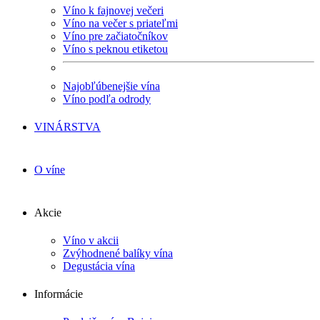
Víno k fajnovej večeri
Víno na večer s priateľmi
Víno pre začiatočníkov
Víno s peknou etiketou
Najobľúbenejšie vína
Víno podľa odrody
VINÁRSTVA
O víne
Akcie
Víno v akcii
Zvýhodnené balíky vína
Degustácia vína
Informácie