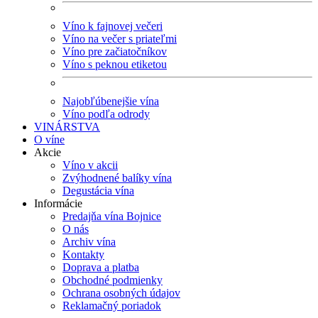
Víno k fajnovej večeri
Víno na večer s priateľmi
Víno pre začiatočníkov
Víno s peknou etiketou
Najobľúbenejšie vína
Víno podľa odrody
VINÁRSTVA
O víne
Akcie
Víno v akcii
Zvýhodnené balíky vína
Degustácia vína
Informácie
Predajňa vína Bojnice
O nás
Archiv vína
Kontakty
Doprava a platba
Obchodné podmienky
Ochrana osobných údajov
Reklamačný poriadok