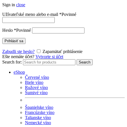
Sign in
close
Užívateľské meno alebo e-mail
*
Povinné
Heslo
*
Povinné
Prihlásiť sa
Zabudli ste heslo?
Zapamätať prihlásenie
Ešte nemáte účet?
Vytvorte si účet
Search for:
Search
eShop
Červené víno
Biele víno
Ružové víno
Šumivé víno
Španielske víno
Francúzske víno
Talianske víno
Nemecké víno