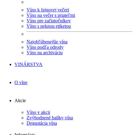
Víno k fajnovej večeri
Víno na večer s priateľmi
Víno pre začiatočníkov
Víno s peknou etiketou
Najobľúbenejšie vína
Víno podľa odrody
Víno na archiváciu
VINÁRSTVA
O víne
Akcie
Víno v akcii
Zvýhodnené balíky vína
Degustácia vína
Informácie