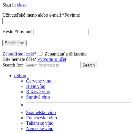
Sign in
close
Užívateľské meno alebo e-mail
*
Povinné
Heslo
*
Povinné
Prihlásiť sa
Zabudli ste heslo?
Zapamätať prihlásenie
Ešte nemáte účet?
Vytvorte si účet
Search for:
Search
eShop
Červené víno
Biele víno
Ružové víno
Šumivé víno
Španielske víno
Francúzske víno
Talianske víno
Nemecké víno