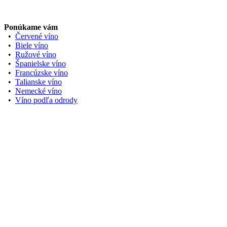
Ponúkame vám
•
Červené víno
•
Biele víno
•
Ružové víno
•
Španielske víno
•
Francúzske víno
•
Talianske víno
•
Nemecké víno
•
Víno podľa odrody
Zobraziť na Google Maps
Užitočné odkazy