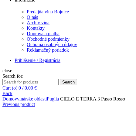
Predajňa vína Bojnice
O nás
Archiv vína
Kontakty
Doprava a platba
Obchodné podmienky
Ochrana osobných údajov
Reklamačný poriadok
Prihlásenie / Registrácia
close
Search for:
Search
Cart (
o
)
0
/
0,00
€
Back
Domov
vinárske oblasti
Puglia
CIELO E TERRA 3 Passo Rosso
Previous product