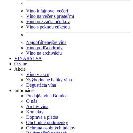
Víno k fajnovej večeri
Víno na večer s priateľmi
Víno pre začiatočníkov
Víno s peknou etiketou
Najobľúbenejšie vína
Víno podľa odrody
Víno na archiváciu
VINÁRSTVA
O víne
Akcie
Víno v akcii
Zvýhodnené balíky vína
Degustácia vína
Informácie
Predajňa vína Bojnice
O nás
Archiv vína
Kontakty
Doprava a platba
Obchodné podmienky
Ochrana osobných údajov