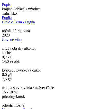
Popis
krajina / oblasť / výrobca
Taliansko
Puglia
Cielo e Terra - Puglia
ročník / farba vína
2020
červené víno
chuť / obsah / alkohol
suché
0,75 l
14,0 % obj.
kyslosť / zvyškový cukor
6,0 g/l
7,5 g/l
teplota servírovania / uzáver fľaše
16 - 18 °C
prírodný korok
odroda hrozna