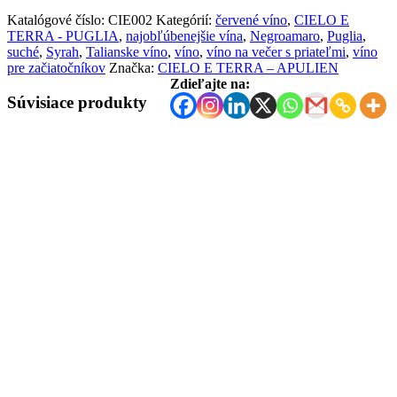
Katalógové číslo:
CIE002
Kategórií:
červené víno
,
CIELO E
TERRA - PUGLIA
,
najobľúbenejšie vína
,
Negroamaro
,
Puglia
,
suché
,
Syrah
,
Talianske víno
,
víno
,
víno na večer s priateľmi
,
víno
pre začiatočníkov
Značka:
CIELO E TERRA – APULIEN
Zdieľajte na:
Súvisiace produkty