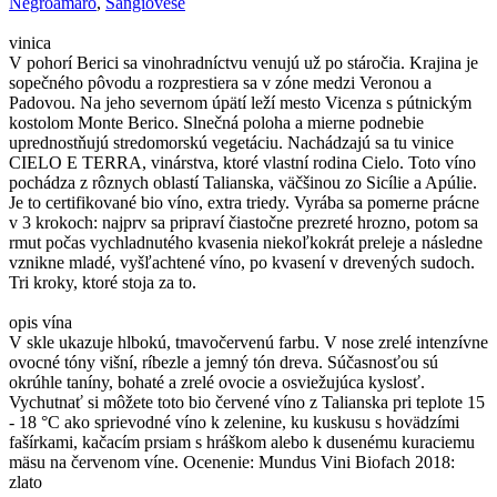
Negroamaro
,
Sangiovese
vinica
V pohorí Berici sa vinohradníctvu venujú už po stáročia. Krajina je
sopečného pôvodu a rozprestiera sa v zóne medzi Veronou a
Padovou. Na jeho severnom úpätí leží mesto Vicenza s pútnickým
kostolom Monte Berico. Slnečná poloha a mierne podnebie
uprednostňujú stredomorskú vegetáciu. Nachádzajú sa tu vinice
CIELO E TERRA, vinárstva, ktoré vlastní rodina Cielo. Toto víno
pochádza z rôznych oblastí Talianska, väčšinou zo Sicílie a Apúlie.
Je to certifikované bio víno, extra triedy. Vyrába sa pomerne prácne
v 3 krokoch: najprv sa pripraví čiastočne prezreté hrozno, potom sa
rmut počas vychladnutého kvasenia niekoľkokrát preleje a následne
vznikne mladé, vyšľachtené víno, po kvasení v drevených sudoch.
Tri kroky, ktoré stoja za to.
opis vína
V skle ukazuje hlbokú, tmavočervenú farbu. V nose zrelé intenzívne
ovocné tóny višní, ríbezle a jemný tón dreva. Súčasnosťou sú
okrúhle taníny, bohaté a zrelé ovocie a osviežujúca kyslosť.
Vychutnať si môžete toto bio červené víno z Talianska pri teplote 15
- 18 °C ​​ako sprievodné víno k zelenine, ku kuskusu s hovädzími
fašírkami, kačacím prsiam s hráškom alebo k dusenému kuraciemu
mäsu na červenom víne. Ocenenie: Mundus Vini Biofach 2018:
zlato