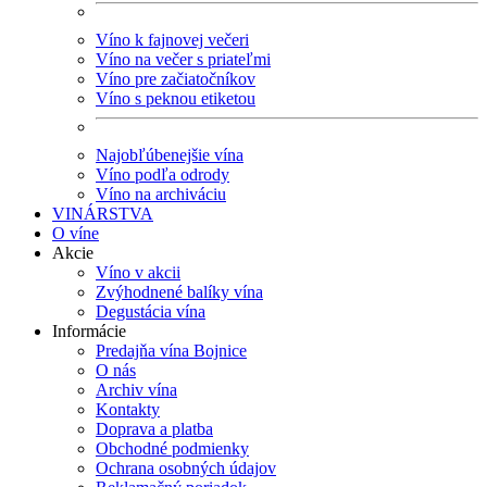
Víno k fajnovej večeri
Víno na večer s priateľmi
Víno pre začiatočníkov
Víno s peknou etiketou
Najobľúbenejšie vína
Víno podľa odrody
Víno na archiváciu
VINÁRSTVA
O víne
Akcie
Víno v akcii
Zvýhodnené balíky vína
Degustácia vína
Informácie
Predajňa vína Bojnice
O nás
Archiv vína
Kontakty
Doprava a platba
Obchodné podmienky
Ochrana osobných údajov