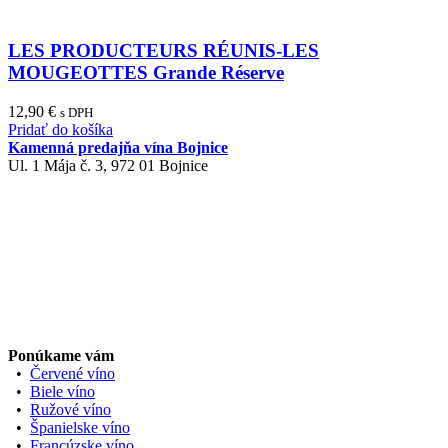
LES PRODUCTEURS RÉUNIS-LES
MOUGEOTTES Grande Réserve
12,90
€
s DPH
Pridať do košíka
Kamenná predajňa vína Bojnice
Ul. 1 Mája č. 3, 972 01 Bojnice
Ponúkame vám
•
Červené víno
•
Biele víno
•
Ružové víno
•
Španielske víno
•
Francúzske víno