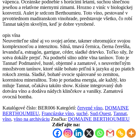
vápenca. Oceánske podnebie s horúcimi letami, suchou slnečnou
jeseňou a relatívne miernymi zimami. Hrozno z viníc v biologickej
konverzii. Aulet je srdcom Berthoumieu. Toto víno, pestované v
prvotriednom madiranskom vinohrade, predstavuje všetko, čo robí
Tannat takým skvelým, keď je dobre vyrobené.
opis vína
Neuveriteľne silné aj vo svojej aróme, takmer ohromujúce svojou
komplexnosťou a intenzitou. Silná, tmavá černica, čierna čerešňa,
levanduľa, estragón, garrigue, céder, sladké drievko. Toľko sily, že
sotva dokáže prejsť. Na podnebí silno udrie vlna tanínov. Toto je
Tannat! Podmanivé, husté, objemné a zamatové, s neuveriteľným
množstvom tanínov, ktoré stále bohato priľnú k jazyku aj po piatich
rokoch zrenia. Sladké, bohaté ovocie spárované so zemitou,
korenistou mineralitou. Toto je poriadna energia, ale každý, kto
miluje Tannat, očakáva takúto show. Krásne integrovaný dub
dotvára víno a dodáva nádych klinčekov a vanilky. Zamatová
ovocná bomba.
Katalógové číslo:
BER006
Kategórií:
červené víno
,
DOMAINE
BERTHOUMIEU
,
Francúzske víno
,
suché
,
Sud-Ouest
,
Tannat
,
víno
,
víno na archiváciu
Značka:
DOMAINE BERTHOUMIEU
Zdieľajte na: