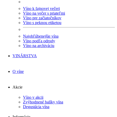
Víno k fajnovej večeri
Víno na večer s priateľmi
Víno pre začiatočníkov
Víno s peknou etiketou
Najobľúbenejšie vína
Víno podľa odrody
Víno na archiváciu
VINÁRSTVA
O víne
Akcie
Víno v akcii
Zvýhodnené balíky vína
Degustácia vína
Informácie