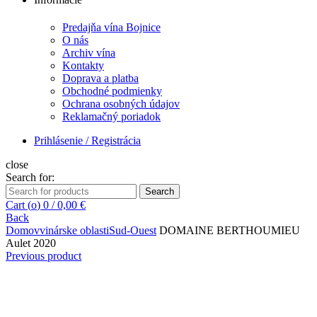
Predajňa vína Bojnice
O nás
Archiv vína
Kontakty
Doprava a platba
Obchodné podmienky
Ochrana osobných údajov
Reklamačný poriadok
Prihlásenie / Registrácia
close
Search for:
Search
Cart (
o
)
0
/
0,00
€
Back
Domov
vinárske oblasti
Sud-Ouest
DOMAINE BERTHOUMIEU
Aulet 2020
Previous product