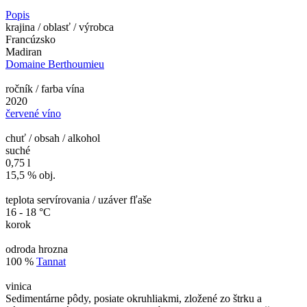
Popis
krajina / oblasť / výrobca
Francúzsko
Madiran
Domaine Berthoumieu
ročník / farba vína
2020
červené víno
chuť / obsah / alkohol
suché
0,75 l
15,5 % obj.
teplota servírovania / uzáver fľaše
16 - 18 °C
korok
odroda hrozna
100 %
Tannat
vinica
Sedimentárne pôdy, posiate okruhliakmi, zložené zo štrku a