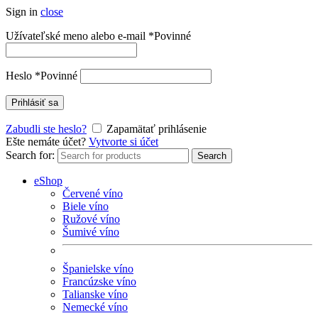
Sign in
close
Užívateľské meno alebo e-mail
*
Povinné
Heslo
*
Povinné
Prihlásiť sa
Zabudli ste heslo?
Zapamätať prihlásenie
Ešte nemáte účet?
Vytvorte si účet
Search for:
Search
eShop
Červené víno
Biele víno
Ružové víno
Šumivé víno
Španielske víno
Francúzske víno
Talianske víno
Nemecké víno