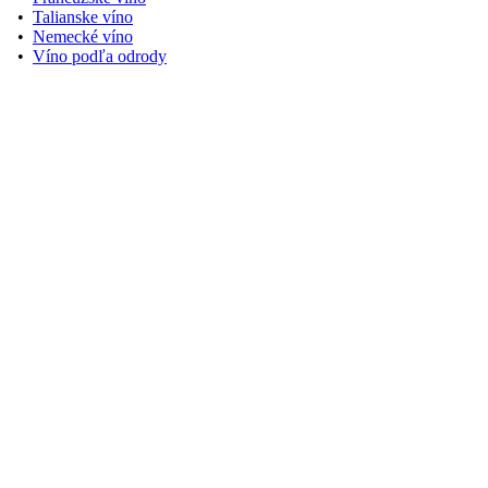
•
Talianske víno
•
Nemecké víno
•
Víno podľa odrody
Zobraziť na Google Maps
Užitočné odkazy
•
Kontakt
•
O nás
•
Doprava a platba
•
Ochrana osobných údajov
•
Obchodné podmienky
•
Reklamačný poriadok
Sledujte nás na