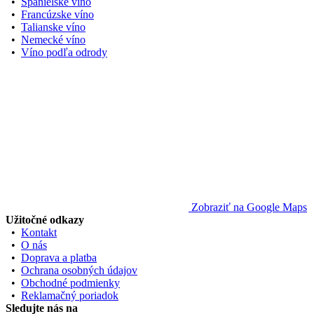
•
Španielske víno
•
Francúzske víno
•
Talianske víno
•
Nemecké víno
•
Víno podľa odrody
Zobraziť na Google Maps
Užitočné odkazy
•
Kontakt
•
O nás
•
Doprava a platba
•
Ochrana osobných údajov
•
Obchodné podmienky
•
Reklamačný poriadok
Sledujte nás na