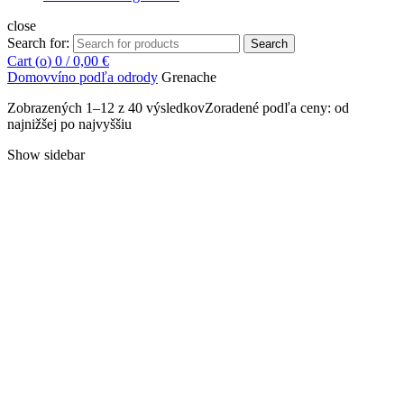
close
Search for:
Search
Cart (
o
)
0
/
0,00
€
Domov
víno podľa odrody
Grenache
Zobrazených 1–12 z 40 výsledkov
Zoradené podľa ceny: od
najnižšej po najvyššiu
Show sidebar