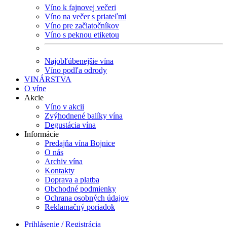
Víno k fajnovej večeri
Víno na večer s priateľmi
Víno pre začiatočníkov
Víno s peknou etiketou
Najobľúbenejšie vína
Víno podľa odrody
VINÁRSTVA
O víne
Akcie
Víno v akcii
Zvýhodnené balíky vína
Degustácia vína
Informácie
Predajňa vína Bojnice
O nás
Archiv vína
Kontakty
Doprava a platba
Obchodné podmienky
Ochrana osobných údajov
Reklamačný poriadok
Prihlásenie / Registrácia