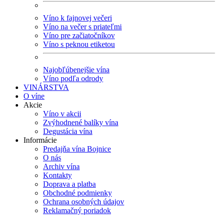
Víno k fajnovej večeri
Víno na večer s priateľmi
Víno pre začiatočníkov
Víno s peknou etiketou
Najobľúbenejšie vína
Víno podľa odrody
VINÁRSTVA
O víne
Akcie
Víno v akcii
Zvýhodnené balíky vína
Degustácia vína
Informácie
Predajňa vína Bojnice
O nás
Archiv vína
Kontakty
Doprava a platba
Obchodné podmienky
Ochrana osobných údajov
Reklamačný poriadok