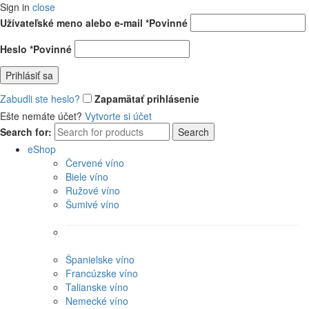
Sign in
close
Užívateľské meno alebo e-mail
*
Povinné
Heslo
*
Povinné
Prihlásiť sa
Zabudli ste heslo?
Zapamätať prihlásenie
Ešte nemáte účet?
Vytvorte si účet
Search for:
Search
eShop
Červené víno
Biele víno
Ružové víno
Šumivé víno
Španielske víno
Francúzske víno
Talianske víno
Nemecké víno