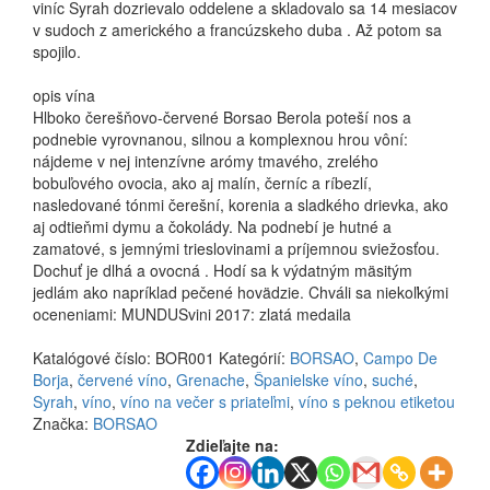
viníc Syrah dozrievalo oddelene a skladovalo sa 14 mesiacov
v sudoch z amerického a francúzskeho duba . Až potom sa
spojilo.
opis vína
Hlboko čerešňovo-červené Borsao Berola poteší nos a
podnebie vyrovnanou, silnou a komplexnou hrou vôní:
nájdeme v nej intenzívne arómy tmavého, zrelého
bobuľového ovocia, ako aj malín, černíc a ríbezlí,
nasledované tónmi čerešní, korenia a sladkého drievka, ako
aj odtieňmi dymu a čokolády. Na podnebí je hutné a
zamatové, s jemnými trieslovinami a príjemnou sviežosťou.
Dochuť je dlhá a ovocná . Hodí sa k výdatným mäsitým
jedlám ako napríklad pečené hovädzie. Chváli sa niekoľkými
oceneniami: MUNDUSvini 2017: zlatá medaila
Katalógové číslo:
BOR001
Kategórií:
BORSAO
,
Campo De
Borja
,
červené víno
,
Grenache
,
Španielske víno
,
suché
,
Syrah
,
víno
,
víno na večer s priateľmi
,
víno s peknou etiketou
Značka:
BORSAO
Zdieľajte na: