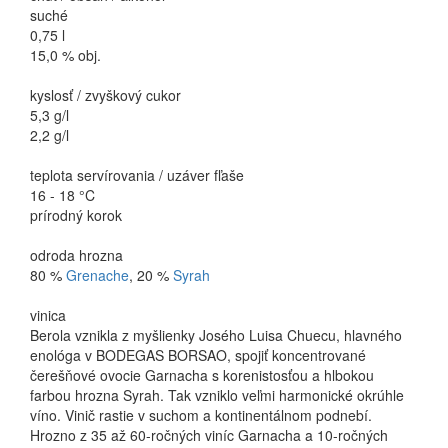
suché
0,75 l
15,0 % obj.
kyslosť / zvyškový cukor
5,3 g/l
2,2 g/l
teplota servírovania / uzáver fľaše
16 - 18 °C
prírodný korok
odroda hrozna
80 %
Grenache
, 20 %
Syrah
vinica
Berola vznikla z myšlienky Josého Luisa Chuecu, hlavného
enológa v BODEGAS BORSAO, spojiť koncentrované
čerešňové ovocie Garnacha s korenistosťou a hlbokou
farbou hrozna Syrah. Tak vzniklo veľmi harmonické okrúhle
víno. Vinič rastie v suchom a kontinentálnom podnebí.
Hrozno z 35 až 60-ročných viníc Garnacha a 10-ročných