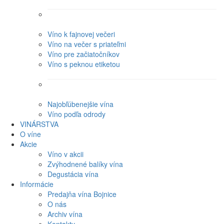
Víno k fajnovej večeri
Víno na večer s priateľmi
Víno pre začiatočníkov
Víno s peknou etiketou
Najobľúbenejšie vína
Víno podľa odrody
VINÁRSTVA
O víne
Akcie
Víno v akcii
Zvýhodnené balíky vína
Degustácia vína
Informácie
Predajňa vína Bojnice
O nás
Archiv vína