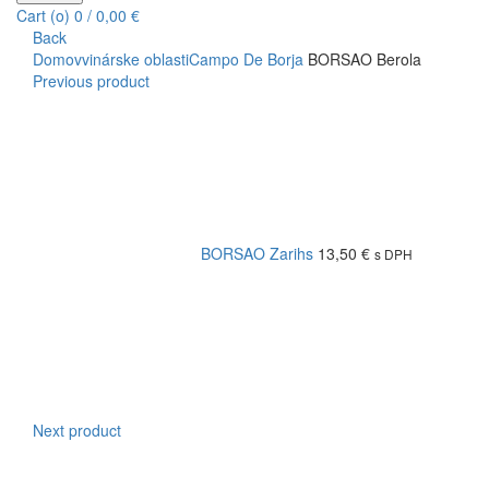
Cart (
o
)
0
/
0,00
€
Back
Domov
vinárske oblasti
Campo De Borja
BORSAO Berola
Previous product
BORSAO Zarihs
13,50
€
s DPH
Next product